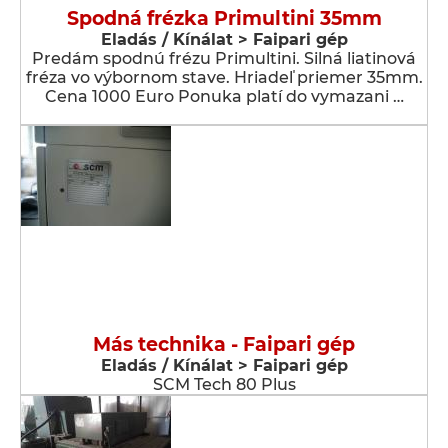
Spodná frézka Primultini 35mm
Eladás / Kínálat > Faipari gép
Predám spodnú frézu Primultini. Silná liatinová
fréza vo výbornom stave. Hriadeľ priemer 35mm.
Cena 1000 Euro Ponuka platí do vymazani …
Más technika - Faipari gép
Eladás / Kínálat > Faipari gép
SCM Tech 80 Plus