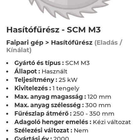
Hasítófűrész - SCM M3
Faipari gép > Hasítófűrész
(Eladás /
Kínálat)
Gyártó és típus :
SCM M3
Állapot :
Használt
Teljesítmény :
25 kW
Kivitelezés :
1 tengely
Max. anyag magasság :
120 mm
Max. anyag szélesség :
300 mm
Fűrészlap átmérő :
250 - 350 mm
Adagoló henger emelés :
Kézi változat
Szélezési változat :
Nem
Gyártási év :
2000