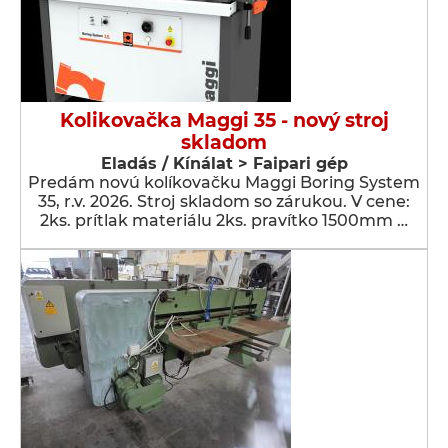
Kolikovačka Maggi 35 - nový stroj
skladom
Eladás / Kínálat > Faipari gép
Predám novú kolíkovačku Maggi Boring System
35, r.v. 2026. Stroj skladom so zárukou. V cene:
2ks. prítlak materiálu 2ks. pravítko 1500mm …