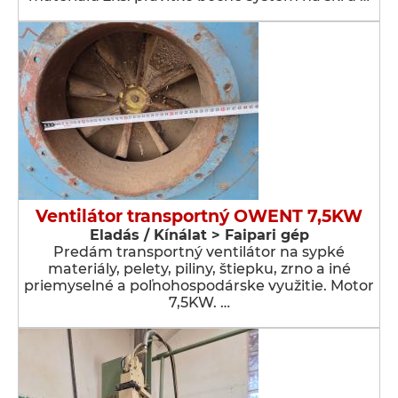
Ventilátor transportný OWENT 7,5KW
Eladás / Kínálat > Faipari gép
Predám transportný ventilátor na sypké
materiály, pelety, piliny, štiepku, zrno a iné
priemyselné a poľnohospodárske využitie. Motor
7,5KW. …