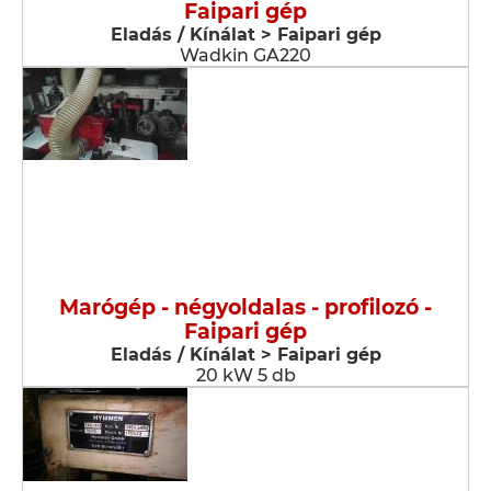
Faipari gép
Eladás / Kínálat > Faipari gép
Wadkin GA220
Marógép - négyoldalas - profilozó -
Faipari gép
Eladás / Kínálat > Faipari gép
20 kW 5 db