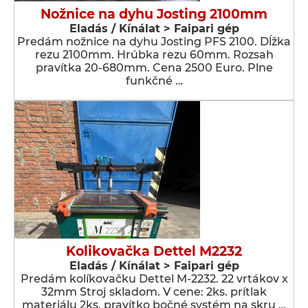
Nožnice na dyhu Josting 2100mm
Eladás / Kínálat > Faipari gép
Predám nožnice na dyhu Josting PFS 2100. Dĺžka
rezu 2100mm. Hrúbka rezu 60mm. Rozsah
pravítka 20-680mm. Cena 2500 Euro. Plne
funkčné …
Kolikovačka Dettel M2232
Eladás / Kínálat > Faipari gép
Predám kolíkovačku Dettel M-2232. 22 vrtákov x
32mm Stroj skladom. V cene: 2ks. prítlak
materiálu 2ks. pravítko bočné systém na skru …