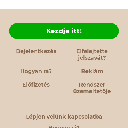
Kezdje itt!
Bejelentkezés
Elfelejtette
jelszavát?
Hogyan rá?
Reklám
Előfizetés
Rendszer
üzemeltetője
Lépjen velünk kapcsolatba
Hogyan rá?