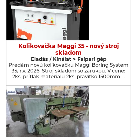
Kolikovačka Maggi 35 - nový stroj
skladom
Eladás / Kínálat > Faipari gép
Predám novú kolíkovačku Maggi Boring System
35, r.v. 2026. Stroj skladom so zárukou. V cene:
2ks. prítlak materiálu 2ks. pravítko 1500mm …