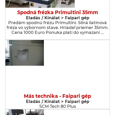
Spodná frézka Primultini 35mm
Eladás / Kínálat > Faipari gép
Predám spodnú frézu Primultini. Silná liatinová
fréza vo výbornom stave. Hriadeľ priemer 35mm.
Cena 1000 Euro Ponuka platí do vymazani …
Más technika - Faipari gép
Eladás / Kínálat > Faipari gép
SCM Tech 80 Plus