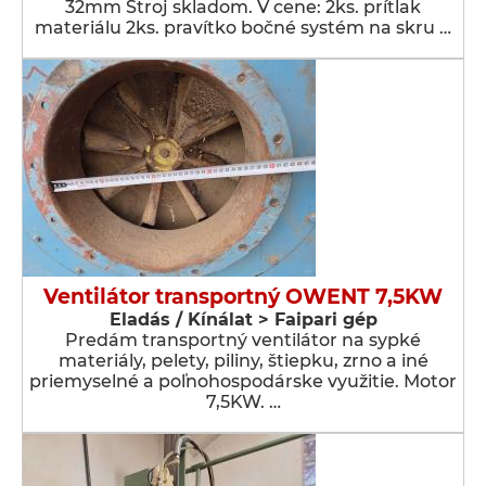
32mm Stroj skladom. V cene: 2ks. prítlak
materiálu 2ks. pravítko bočné systém na skru …
Ventilátor transportný OWENT 7,5KW
Eladás / Kínálat > Faipari gép
Predám transportný ventilátor na sypké
materiály, pelety, piliny, štiepku, zrno a iné
priemyselné a poľnohospodárske využitie. Motor
7,5KW. …