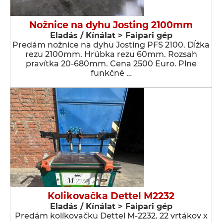
Nožnice na dyhu Josting 2100mm
Eladás / Kínálat > Faipari gép
Predám nožnice na dyhu Josting PFS 2100. Dĺžka
rezu 2100mm. Hrúbka rezu 60mm. Rozsah
pravítka 20-680mm. Cena 2500 Euro. Plne
funkčné …
Kolikovačka Dettel M2232
Eladás / Kínálat > Faipari gép
Predám kolíkovačku Dettel M-2232. 22 vrtákov x