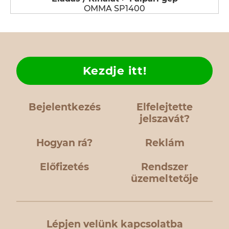
OMMA SP1400
Kezdje itt!
Bejelentkezés
Elfelejtette
jelszavát?
Hogyan rá?
Reklám
Előfizetés
Rendszer
üzemeltetője
Lépjen velünk kapcsolatba