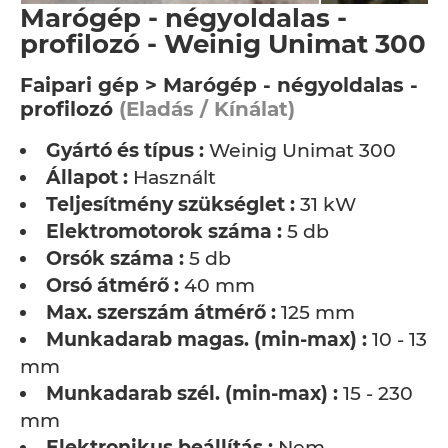
Marógép - négyoldalas -
profilozó - Weinig Unimat 300
Faipari gép > Marógép - négyoldalas -
profilozó
(Eladás / Kínálat)
Gyártó és típus :
Weinig Unimat 300
Állapot :
Használt
Teljesítmény szükséglet :
31 kW
Elektromotorok száma :
5 db
Orsók száma :
5 db
Orsó átmérő :
40 mm
Max. szerszám átmérő :
125 mm
Munkadarab magas. (min-max) :
10 - 130
mm
Munkadarab szél. (min-max) :
15 - 230
mm
Elektronikus beállítás :
Nem