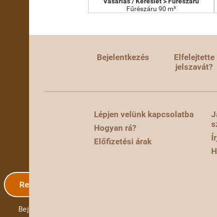
Vásárlás / Kereslet > Fűrészáru
Fűrészáru 90 m³
Bejelentkezés
Elfelejtette
jelszavát?
Lépjen velünk kapcsolatba
J
s
Hogyan rá?
Í
Előfizetési árak
H
Regisztráció
Bejelentkezés