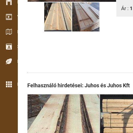
Készlet kezelés
Ár :
1
Video bemutatóterem
Katalógusok / Prospektusok
Szótár
Fafajok
Még több funkció
Felhasználó hirdetései: Juhos és Juhos Kft