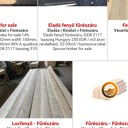
for sale
Eladó fenyő fűrészáru
Fe
álat > Fűrészáru
Eladás / Kínálat > Fűrészáru
Vásárlá
oska for sale 14%
Eladó fenyő fűrészáru, EXW 2117
-32mm width 100mm,
Isaszeg Hungary 250 EUR / m3 áron
0mm 90% A qualitive
rendelhető, 32-35m3 / kamionos tétel.
EXW 2117 Isaszeg 310
Spruce timber for sale.
…
Lucfenyő - Fűrészáru
Fűrészáru - Fűrész