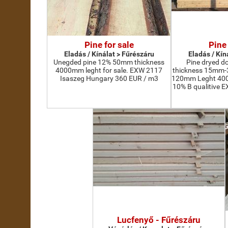
Pine for sale
Pine 
Eladás / Kínálat > Fűrészáru
Eladás / Kín
Unegded pine 12% 50mm thickness
Pine dryed d
4000mm leght for sale. EXW 2117
thickness 15mm
Isaszeg Hungary 360 EUR / m3
120mm Leght 400
10% B qualitive 
Lucfenyő - Fűrészáru