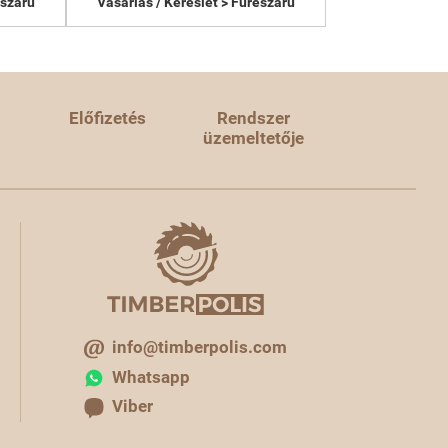
észáru
Vásárlás / Kereslet > Fűrészáru
Előfizetés
Rendszer
üzemeltetője
info@timberpolis.com
Whatsapp
Viber