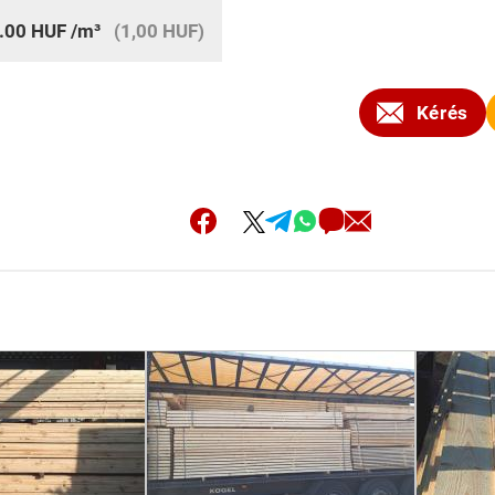
.00
HUF
/m³
(1,00 HUF)
Kérés