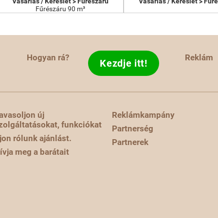
Vásárlás / Kereslet > Fűrészáru
Vásárlás / Kereslet > Fűr
Fűrészáru 90 m³
Hogyan rá?
Reklám
Kezdje itt!
avasoljon új
Reklámkampány
zolgáltatásokat, funkciókat
Partnerség
rjon rólunk ajánlást.
Partnerek
ívja meg a barátait