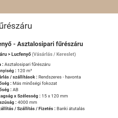
fűrészáru
nyő - Asztalosipari fűrészáru
áru > Lucfenyő
(Vásárlás / Kereslet)
 :
Asztalosipari fűrészáru
nyiség :
120 m³
rlás / szállítások :
Rendszeres - havonta
őség :
Más minőségi fokozat
őség :
AB
agság x Szélesség :
15 x 120 mm
szúság :
4000 mm
állítás / Szállítás / Fizetés :
Banki átutalás