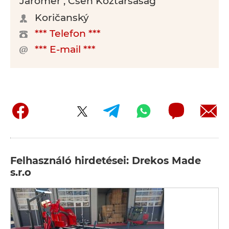
Jaroměř , Cseh Köztársaság
Koričanský
*** Telefon ***
*** E-mail ***
Felhasználó hirdetései: Drekos Made
s.r.o