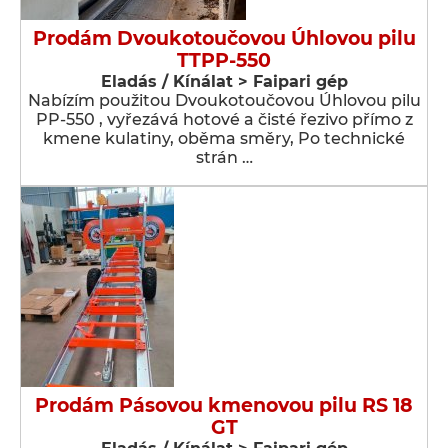
Prodám Dvoukotoučovou Úhlovou pilu
TTPP-550
Eladás / Kínálat > Faipari gép
Nabízím použitou Dvoukotoučovou Úhlovou pilu
PP-550 , vyřezává hotové a čisté řezivo přímo z
kmene kulatiny, oběma směry, Po technické
strán …
Prodám Pásovou kmenovou pilu RS 18
GT