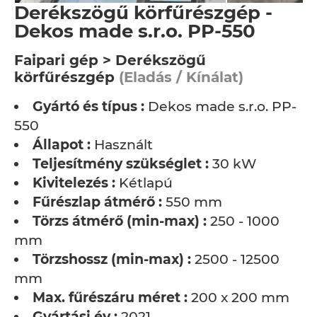
Derékszögű körfűrészgép -
Dekos made s.r.o. PP-550
Faipari gép > Derékszögű
körfűrészgép
(Eladás / Kínálat)
Gyártó és típus :
Dekos made s.r.o. PP-
550
Állapot :
Használt
Teljesítmény szükséglet :
30 kW
Kivitelezés :
Kétlapú
Fűrészlap átmérő :
550 mm
Törzs átmérő (min-max) :
250 - 1000
mm
Törzshossz (min-max) :
2500 - 12500
mm
Max. fűrészáru méret :
200 x 200 mm
Gyártási év :
2021