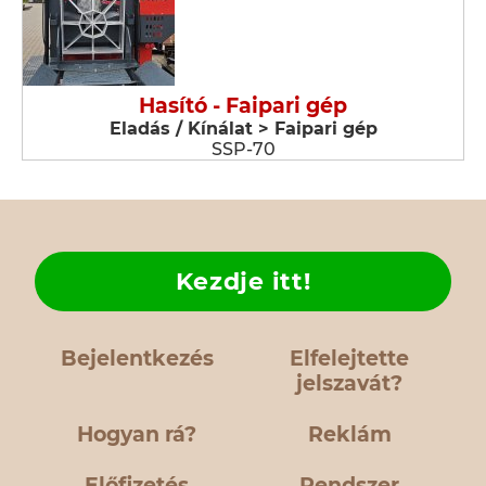
Hasító - Faipari gép
Eladás / Kínálat > Faipari gép
SSP-70
Kezdje itt!
Bejelentkezés
Elfelejtette
jelszavát?
Hogyan rá?
Reklám
Előfizetés
Rendszer