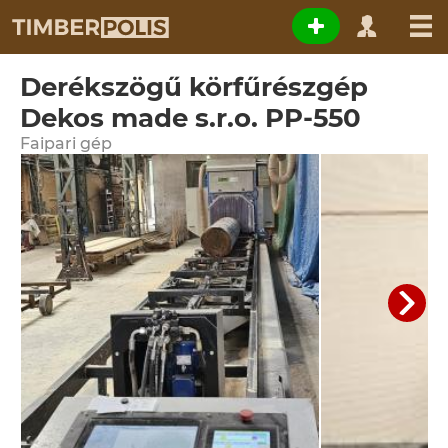
Derékszögű körfűrészgép
Dekos made s.r.o. PP-550
Faipari gép