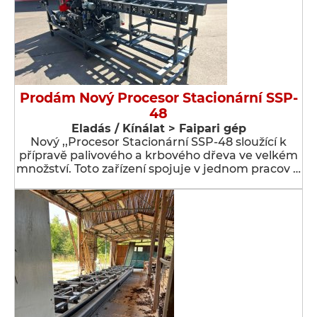
Prodám Nový Procesor Stacionární SSP-
48
Eladás / Kínálat > Faipari gép
Nový ,,Procesor Stacionární SSP-48 sloužící k
přípravě palivového a krbového dřeva ve velkém
množství. Toto zařízení spojuje v jednom pracov …