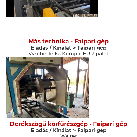
Más technika - Faipari gép
Eladás / Kínálat > Faipari gép
Výrobní linka Komple EUR-palet
Derékszögű körfűrészgép - Faipari gép
Eladás / Kínálat > Faipari gép
Walter