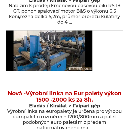
Eladás / Kínálat > Faipari gép
Nabízím k prodeji kmenovou pásovou pilu RS 18
GT, pohon spalovací motor B&S o výkonu 6,5
koní,řezná délka 5,2m, průměr prořezu kulatiny
do 4 …
Nová -Výrobní linka na Eur palety výkon
1500 -2000 ks za 8h.
Eladás / Kínálat > Faipari gép
Výrobní linka na europalety je určena pro výrobu
europalet o rozměrech 1200/800mm a palet
podobných euro paletám z předem
naformátovaného ma …