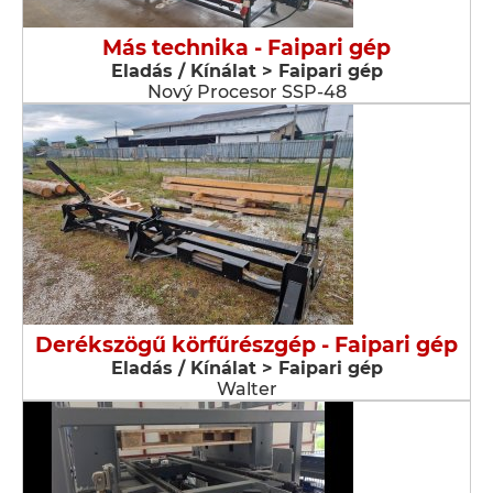
Más technika - Faipari gép
Eladás / Kínálat > Faipari gép
Nový Procesor SSP-48
Derékszögű körfűrészgép - Faipari gép
Eladás / Kínálat > Faipari gép
Walter