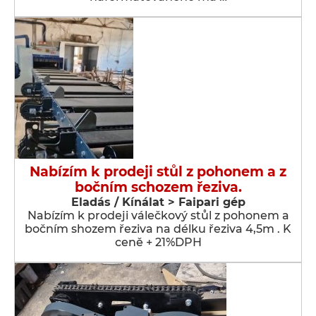
Nabízím k prodeji stůl z pohonem a z
bočním schozem řeziva.
Eladás / Kínálat > Faipari gép
Nabízím k prodeji válečkový stůl z pohonem a
bočním shozem řeziva na délku řeziva 4,5m . K
ceně + 21%DPH