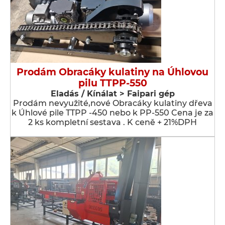
Prodám Obracáky kulatiny na Úhlovou
pilu TTPP-550
Eladás / Kínálat > Faipari gép
Prodám nevyužité,nové Obracáky kulatiny dřeva
k Úhlové pile TTPP -450 nebo k PP-550 Cena je za
2 ks kompletní sestava . K ceně + 21%DPH