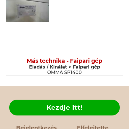
Más technika - Faipari gép
Eladás / Kínálat > Faipari gép
OMMA SP1400
Kezdje itt!
Bejelentkezés
Elfelejtette