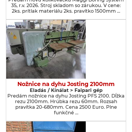
35, r.v. 2026. Stroj skladom so zárukou. V cene:
2ks. prítlak materiálu 2ks. pravítko 1500mm …
Nožnice na dyhu Josting 2100mm
Eladás / Kínálat > Faipari gép
Predám nožnice na dyhu Josting PFS 2100. Dĺžka
rezu 2100mm. Hrúbka rezu 60mm. Rozsah
pravítka 20-680mm. Cena 2500 Euro. Plne
funkčné …