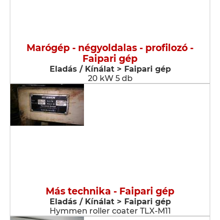
Marógép - négyoldalas - profilozó -
Faipari gép
Eladás / Kínálat > Faipari gép
20 kW 5 db
Más technika - Faipari gép
Eladás / Kínálat > Faipari gép
Hymmen roller coater TLX-M11