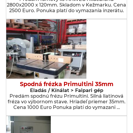
2800x2000 x 120mm. Skladom v Kežmarku. Cena
2500 Euro. Ponuka platí do vymazania inzerátu.
Spodná frézka Primultini 35mm
Eladás / Kínálat > Faipari gép
Predám spodnú frézu Primultini. Silná liatinová
fréza vo výbornom stave. Hriadeľ priemer 35mm.
Cena 1000 Euro Ponuka platí do vymazani …