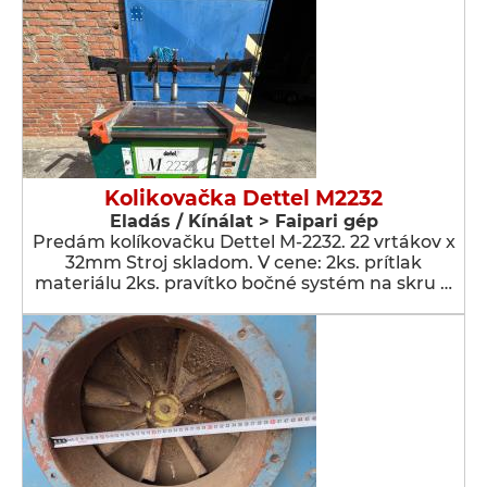
Kolikovačka Dettel M2232
Eladás / Kínálat > Faipari gép
Predám kolíkovačku Dettel M-2232. 22 vrtákov x
32mm Stroj skladom. V cene: 2ks. prítlak
materiálu 2ks. pravítko bočné systém na skru …