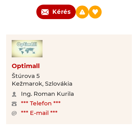
Kérés
Optimall
Štúrova 5
Kežmarok, Szlovákia
Ing. Roman Kurila
*** Telefon ***
*** E-mail ***