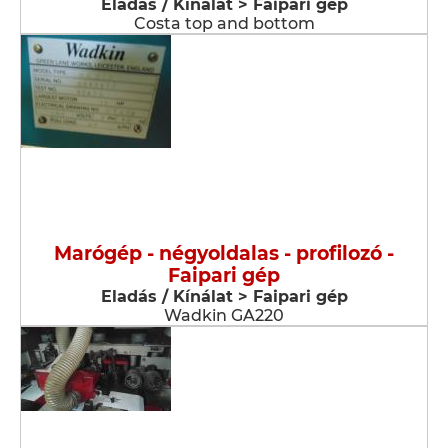
Eladás / Kínálat > Faipari gép
Costa top and bottom
Marógép - négyoldalas - profilozó -
Faipari gép
Eladás / Kínálat > Faipari gép
Wadkin GA220