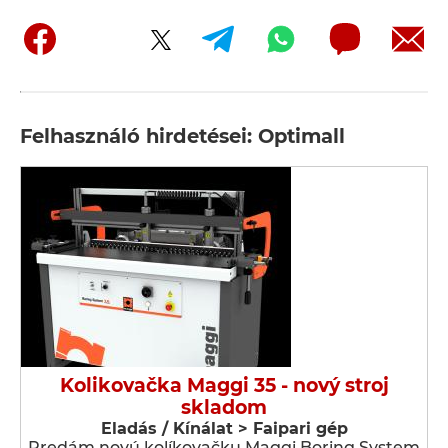
Felhasználó hirdetései: Optimall
Kolikovačka Maggi 35 - nový stroj
skladom
Eladás / Kínálat > Faipari gép
Predám novú kolíkovačku Maggi Boring System