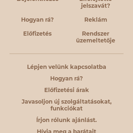
jelszavát?
Hogyan rá?
Reklám
Előfizetés
Rendszer
üzemeltetője
Lépjen velünk kapcsolatba
Hogyan rá?
Előfizetési árak
Javasoljon új szolgáltatásokat,
funkciókat
Írjon rólunk ajánlást.
Hívja meg a barátait