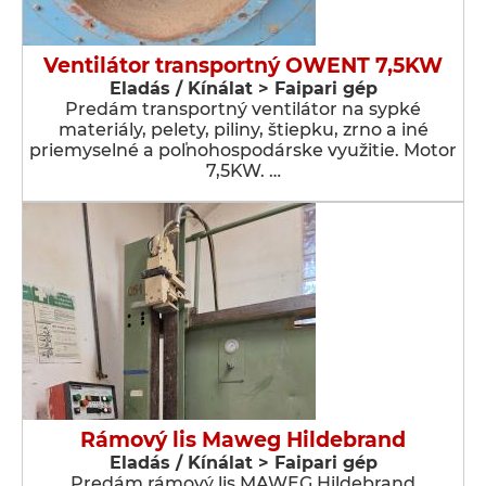
Ventilátor transportný OWENT 7,5KW
Eladás / Kínálat > Faipari gép
Predám transportný ventilátor na sypké
materiály, pelety, piliny, štiepku, zrno a iné
priemyselné a poľnohospodárske využitie. Motor
7,5KW. …
Rámový lis Maweg Hildebrand
Eladás / Kínálat > Faipari gép
Predám rámový lis MAWEG Hildebrand