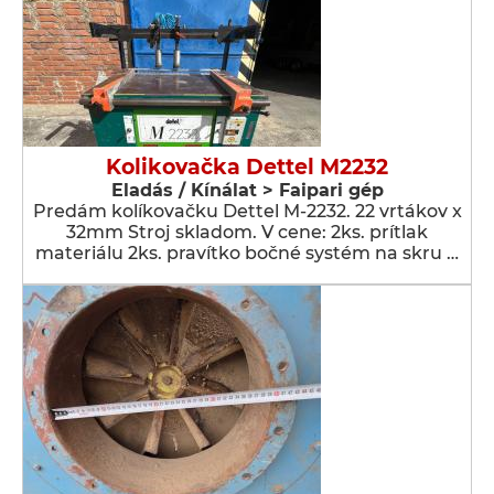
Kolikovačka Dettel M2232
Eladás / Kínálat > Faipari gép
Predám kolíkovačku Dettel M-2232. 22 vrtákov x
32mm Stroj skladom. V cene: 2ks. prítlak
materiálu 2ks. pravítko bočné systém na skru …