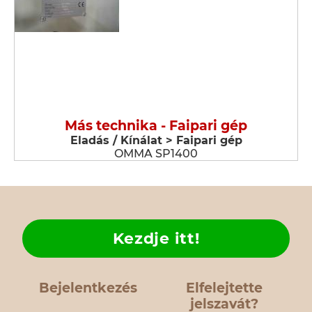
Más technika - Faipari gép
Eladás / Kínálat > Faipari gép
OMMA SP1400
Kezdje itt!
Bejelentkezés
Elfelejtette
jelszavát?