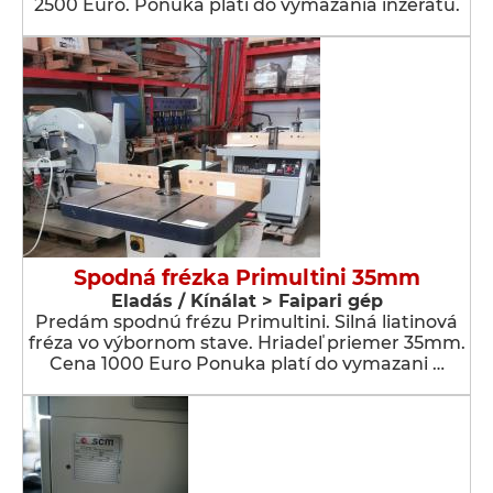
2500 Euro. Ponuka platí do vymazania inzerátu.
Spodná frézka Primultini 35mm
Eladás / Kínálat > Faipari gép
Predám spodnú frézu Primultini. Silná liatinová
fréza vo výbornom stave. Hriadeľ priemer 35mm.
Cena 1000 Euro Ponuka platí do vymazani …