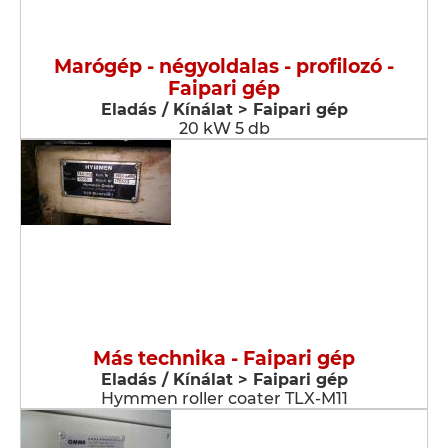
Marógép - négyoldalas - profilozó -
Faipari gép
Eladás / Kínálat > Faipari gép
20 kW 5 db
Más technika - Faipari gép
Eladás / Kínálat > Faipari gép
Hymmen roller coater TLX-M11