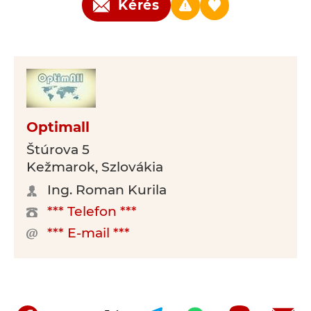
Kérés
Optimall
Štúrova 5
Kežmarok, Szlovákia
Ing. Roman Kurila
*** Telefon ***
*** E-mail ***