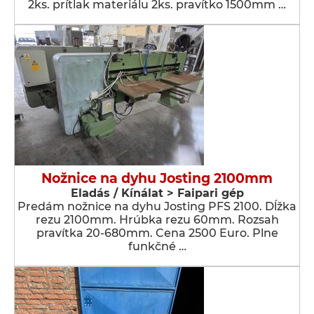
2ks. prítlak materiálu 2ks. pravítko 1500mm …
Nožnice na dyhu Josting 2100mm
Eladás / Kínálat > Faipari gép
Predám nožnice na dyhu Josting PFS 2100. Dĺžka
rezu 2100mm. Hrúbka rezu 60mm. Rozsah
pravítka 20-680mm. Cena 2500 Euro. Plne
funkčné …