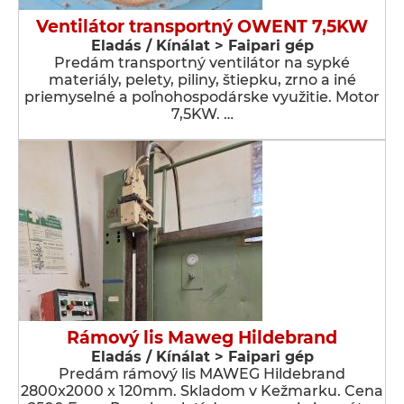
Ventilátor transportný OWENT 7,5KW
Eladás / Kínálat > Faipari gép
Predám transportný ventilátor na sypké
materiály, pelety, piliny, štiepku, zrno a iné
priemyselné a poľnohospodárske využitie. Motor
7,5KW. …
Rámový lis Maweg Hildebrand
Eladás / Kínálat > Faipari gép
Predám rámový lis MAWEG Hildebrand
2800x2000 x 120mm. Skladom v Kežmarku. Cena