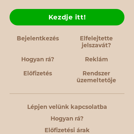
Kezdje itt!
Bejelentkezés
Elfelejtette
jelszavát?
Hogyan rá?
Reklám
Előfizetés
Rendszer
üzemeltetője
Lépjen velünk kapcsolatba
Hogyan rá?
Előfizetési árak