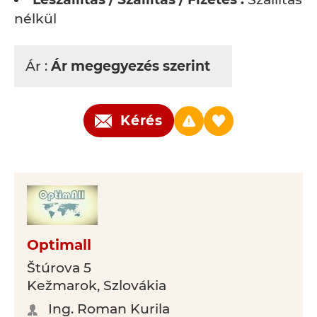
nélkül
Ár :
Ár megegyezés szerint
Kérés
Optimall
Štúrova 5
Kežmarok, Szlovákia
Ing. Roman Kurila