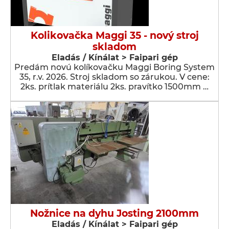
Kolikovačka Maggi 35 - nový stroj
skladom
Eladás / Kínálat > Faipari gép
Predám novú kolíkovačku Maggi Boring System
35, r.v. 2026. Stroj skladom so zárukou. V cene:
2ks. prítlak materiálu 2ks. pravítko 1500mm …
Nožnice na dyhu Josting 2100mm
Eladás / Kínálat > Faipari gép