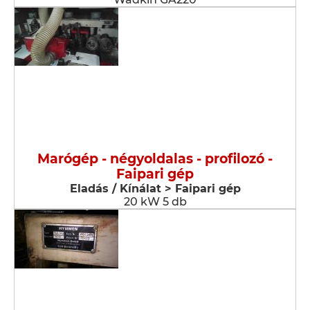
Marógép - négyoldalas - profilozó -
Faipari gép
Eladás / Kínálat > Faipari gép
20 kW 5 db