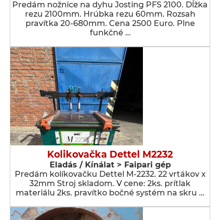
Predám nožnice na dyhu Josting PFS 2100. Dĺžka
rezu 2100mm. Hrúbka rezu 60mm. Rozsah
pravítka 20-680mm. Cena 2500 Euro. Plne
funkčné …
Kolikovačka Dettel M2232
Eladás / Kínálat > Faipari gép
Predám kolíkovačku Dettel M-2232. 22 vrtákov x
32mm Stroj skladom. V cene: 2ks. prítlak
materiálu 2ks. pravítko bočné systém na skru …