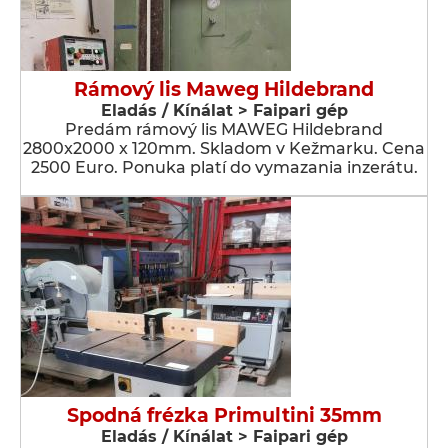
Rámový lis Maweg Hildebrand
Eladás / Kínálat > Faipari gép
Predám rámový lis MAWEG Hildebrand
2800x2000 x 120mm. Skladom v Kežmarku. Cena
2500 Euro. Ponuka platí do vymazania inzerátu.
Spodná frézka Primultini 35mm
Eladás / Kínálat > Faipari gép