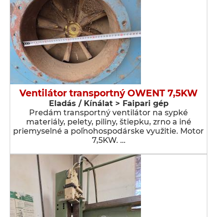
Ventilátor transportný OWENT 7,5KW
Eladás / Kínálat > Faipari gép
Predám transportný ventilátor na sypké
materiály, pelety, piliny, štiepku, zrno a iné
priemyselné a poľnohospodárske využitie. Motor
7,5KW. …