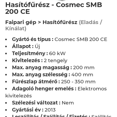
Hasítófűrész - Cosmec SMB
200 CE
Faipari gép > Hasítófűrész
(Eladás /
Kínálat)
Gyártó és típus :
Cosmec SMB 200 CE
Állapot :
Új
Teljesítmény :
60 kW
Kivitelezés :
2 tengely
Max. anyag magasság :
200 mm
Max. anyag szélesség :
400 mm
Fűrészlap átmérő :
250 - 350 mm
Adagoló henger emelés :
Elektromos
kivitelezés
Szélezési változat :
Nem
Gyártási év :
2013
Leszállítás / Szállítás / Fizetés :
Szállítás