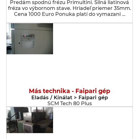
Predám spodnú frézu Primultini. Silná liatinová
fréza vo výbornom stave. Hriadeľ priemer 35mm.
Cena 1000 Euro Ponuka platí do vymazani …
Más technika - Faipari gép
Eladás / Kínálat > Faipari gép
SCM Tech 80 Plus