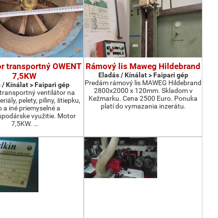
or transportný OWENT
Rámový lis Maweg Hildebrand
7,5KW
Eladás / Kínálat > Faipari gép
Predám rámový lis MAWEG Hildebrand
 / Kínálat > Faipari gép
2800x2000 x 120mm. Skladom v
ransportný ventilátor na
Kežmarku. Cena 2500 Euro. Ponuka
iály, pelety, piliny, štiepku,
platí do vymazania inzerátu.
o a iné priemyselné a
podárske využitie. Motor
7,5KW. …