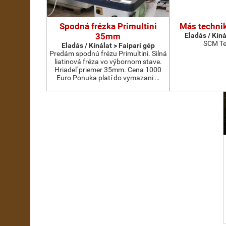
Spodná frézka Primultini
Más technik
35mm
Eladás / Kíná
SCM Te
Eladás / Kínálat > Faipari gép
Predám spodnú frézu Primultini. Silná
liatinová fréza vo výbornom stave.
Hriadeľ priemer 35mm. Cena 1000
Euro Ponuka platí do vymazani …