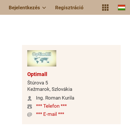
Bejelentkezés
Regisztráció
Optimall
Štúrova 5
Kežmarok, Szlovákia
Ing. Roman Kurila
*** Telefon ***
*** E-mail ***