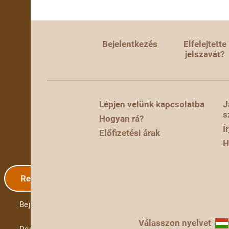
Bejelentkezés
Elfelejtette
jelszavát?
Lépjen velünk kapcsolatba
J
s
Hogyan rá?
Í
Előfizetési árak
H
Regisztráció
Bejelentkezés
Válasszon nyelvet