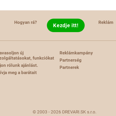
Hogyan rá?
Reklám
Kezdje itt!
avasoljon új
Reklámkampány
zolgáltatásokat, funkciókat
Partnerség
rjon rólunk ajánlást.
Partnerek
ívja meg a barátait
© 2003 - 2026 DREVARI.SK s.r.o.