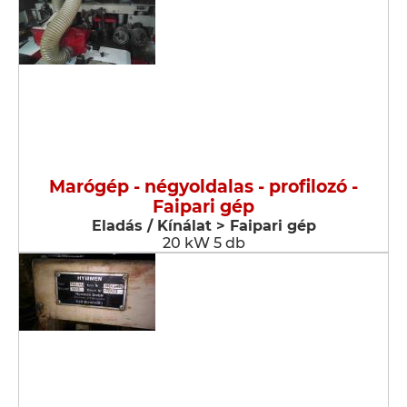
Marógép - négyoldalas - profilozó -
Faipari gép
Eladás / Kínálat > Faipari gép
20 kW 5 db