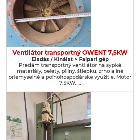
Ventilátor transportný OWENT 7,5KW
Eladás / Kínálat > Faipari gép
Predám transportný ventilátor na sypké
materiály, pelety, piliny, štiepku, zrno a iné
priemyselné a poľnohospodárske využitie. Motor
7,5KW. …