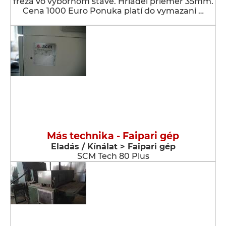
fréza vo výbornom stave. Hriadeľ priemer 35mm.
Cena 1000 Euro Ponuka platí do vymazani …
Más technika - Faipari gép
Eladás / Kínálat > Faipari gép
SCM Tech 80 Plus