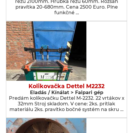
rezu 2100mm. Hrúbka rezu 60mm. Rozsah
pravítka 20-680mm. Cena 2500 Euro. Plne
funkčné …
Kolikovačka Dettel M2232
Eladás / Kínálat > Faipari gép
Predám kolíkovačku Dettel M-2232. 22 vrtákov x
32mm Stroj skladom. V cene: 2ks. prítlak
materiálu 2ks. pravítko bočné systém na skru …