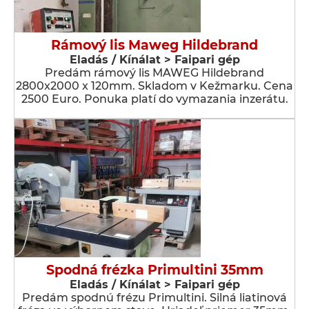
Rámový lis Maweg Hildebrand
Eladás / Kínálat > Faipari gép
Predám rámový lis MAWEG Hildebrand
2800x2000 x 120mm. Skladom v Kežmarku. Cena
2500 Euro. Ponuka platí do vymazania inzerátu.
Spodná frézka Primultini 35mm
Eladás / Kínálat > Faipari gép
Predám spodnú frézu Primultini. Silná liatinová