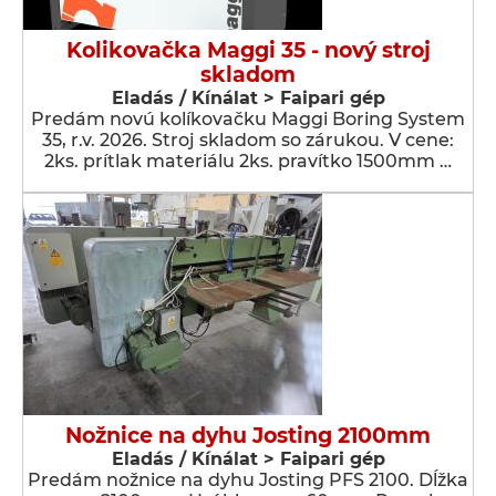
Kolikovačka Maggi 35 - nový stroj
skladom
Eladás / Kínálat > Faipari gép
Predám novú kolíkovačku Maggi Boring System
35, r.v. 2026. Stroj skladom so zárukou. V cene:
2ks. prítlak materiálu 2ks. pravítko 1500mm …
Nožnice na dyhu Josting 2100mm
Eladás / Kínálat > Faipari gép
Predám nožnice na dyhu Josting PFS 2100. Dĺžka