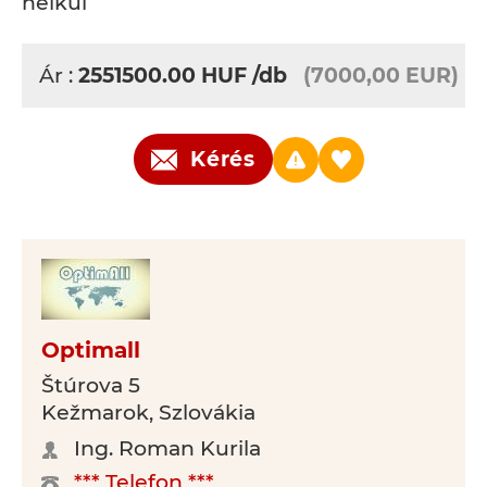
nélkül
Ár :
2551500.00
HUF
/db
(7000,00 EUR)
Kérés
Optimall
Štúrova 5
Kežmarok, Szlovákia
Ing. Roman Kurila
*** Telefon ***