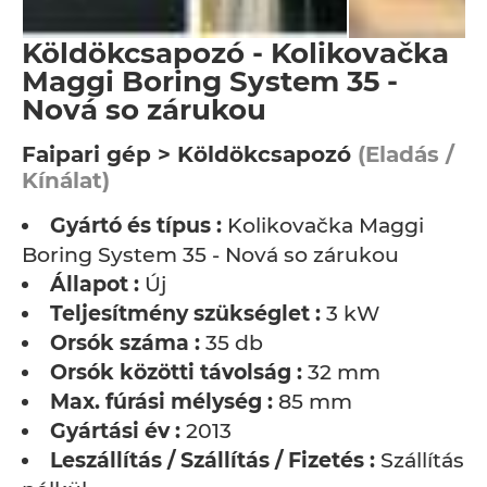
Köldökcsapozó - Kolikovačka
Maggi Boring System 35 -
Nová so zárukou
Faipari gép > Köldökcsapozó
(Eladás /
Kínálat)
Gyártó és típus :
Kolikovačka Maggi
Boring System 35 - Nová so zárukou
Állapot :
Új
Teljesítmény szükséglet :
3 kW
Orsók száma :
35 db
Orsók közötti távolság :
32 mm
Max. fúrási mélység :
85 mm
Gyártási év :
2013
Leszállítás / Szállítás / Fizetés :
Szállítás