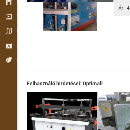
Készlet kezelés
Ár :
4
Video bemutatóterem
Katalógusok / Prospektusok
Szótár
Fafajok
Felhasználó hirdetései: Optimall