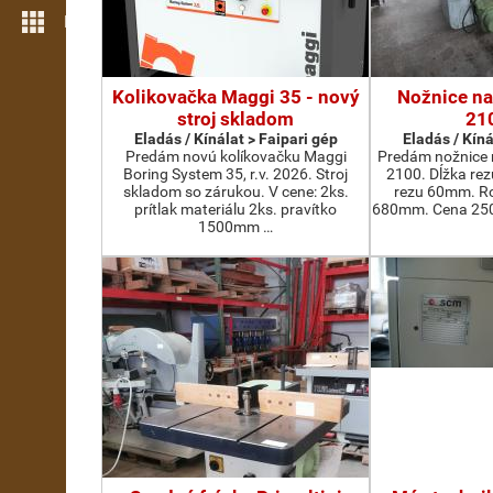
Még több funkció
Kolikovačka Maggi 35 - nový
Nožnice na
stroj skladom
21
Eladás / Kínálat > Faipari gép
Eladás / Kíná
Predám novú kolíkovačku Maggi
Predám nožnice 
Boring System 35, r.v. 2026. Stroj
2100. Dĺžka re
skladom so zárukou. V cene: 2ks.
rezu 60mm. Ro
prítlak materiálu 2ks. pravítko
680mm. Cena 2500
1500mm …