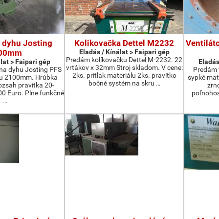
 dyhu Josting
Kolikovačka Dettel M2232
Ventilát
00mm
Eladás / Kínálat > Faipari gép
Predám kolíkovačku Dettel M-2232. 22
lat > Faipari gép
Eladás
vrtákov x 32mm Stroj skladom. V cene:
na dyhu Josting PFS
Predám t
2ks. prítlak materiálu 2ks. pravítko
zu 2100mm. Hrúbka
sypké mater
bočné systém na skru …
zsah pravítka 20-
zrn
 Euro. Plne funkčné
poľnohos
…