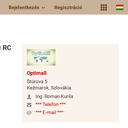
Bejelentkezés
Regisztráció
0 RC
Optimall
Štúrova 5
Kežmarok, Szlovákia
Ing. Roman Kurila
*** Telefon ***
*** E-mail ***