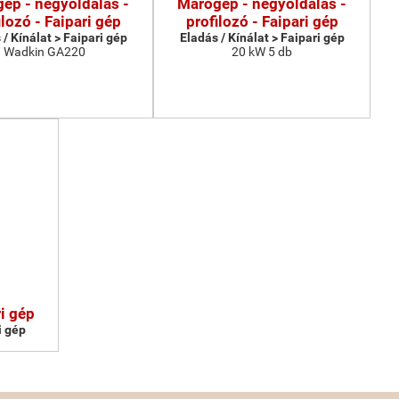
ép - négyoldalas -
Marógép - négyoldalas -
ilozó - Faipari gép
profilozó - Faipari gép
 / Kínálat > Faipari gép
Eladás / Kínálat > Faipari gép
Wadkin GA220
20 kW 5 db
i gép
i gép