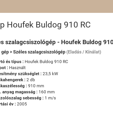
ép Houfek Buldog 910 RC
es szalagcsiszológép - Houfek Buldog 91
i gép > Széles szalagcsiszológép
(Eladás / Kínálat)
tó és típus :
Houfek Buldog 910 RC
pot :
Használt
esítmény szükséglet :
23,5 kW
kahengerek :
2 db
kaszélesség :
910 mm
. anyag magasság :
160 mm
zolószalag sebesség :
1 m/s
tási év :
2005