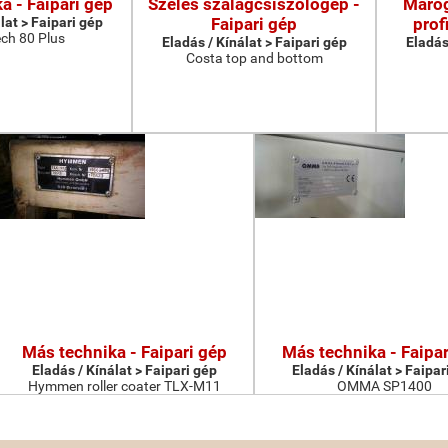
a - Faipari gép
Széles szalagcsiszológép -
Maróg
lat > Faipari gép
Faipari gép
prof
ch 80 Plus
Eladás / Kínálat > Faipari gép
Eladás
Costa top and bottom
Más technika - Faipari gép
Más technika - Faipar
Eladás / Kínálat > Faipari gép
Eladás / Kínálat > Faipar
Hymmen roller coater TLX-M11
OMMA SP1400