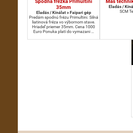
Spodná frézka Primultini
Más technik
35mm
Eladás / Kíná
SCM Te
Eladás / Kínálat > Faipari gép
Predám spodnú frézu Primultini. Silná
liatinová fréza vo výbornom stave.
Hriadeľ priemer 35mm. Cena 1000
Euro Ponuka platí do vymazani …