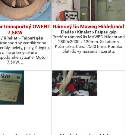
or transportný OWENT
Rámový lis Maweg Hildebrand
7,5KW
Eladás / Kínálat > Faipari gép
Predám rámový lis MAWEG Hildebrand
 / Kínálat > Faipari gép
2800x2000 x 120mm. Skladom v
ransportný ventilátor na
Kežmarku. Cena 2500 Euro. Ponuka
iály, pelety, piliny, štiepku,
platí do vymazania inzerátu.
o a iné priemyselné a
podárske využitie. Motor
7,5KW. …