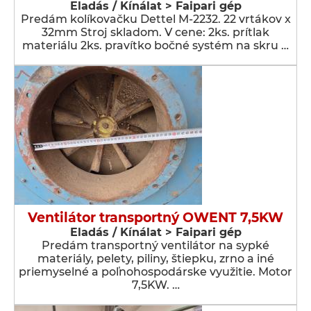
Eladás / Kínálat > Faipari gép
Predám kolíkovačku Dettel M-2232. 22 vrtákov x
32mm Stroj skladom. V cene: 2ks. prítlak
materiálu 2ks. pravítko bočné systém na skru …
Ventilátor transportný OWENT 7,5KW
Eladás / Kínálat > Faipari gép
Predám transportný ventilátor na sypké
materiály, pelety, piliny, štiepku, zrno a iné
priemyselné a poľnohospodárske využitie. Motor
7,5KW. …