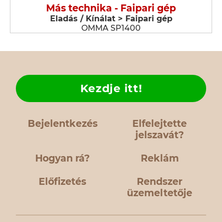
Más technika - Faipari gép
Eladás / Kínálat > Faipari gép
OMMA SP1400
Kezdje itt!
Bejelentkezés
Elfelejtette
jelszavát?
Hogyan rá?
Reklám
Előfizetés
Rendszer
üzemeltetője