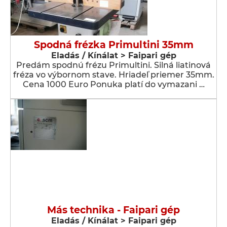
Spodná frézka Primultini 35mm
Eladás / Kínálat > Faipari gép
Predám spodnú frézu Primultini. Silná liatinová
fréza vo výbornom stave. Hriadeľ priemer 35mm.
Cena 1000 Euro Ponuka platí do vymazani …
Más technika - Faipari gép
Eladás / Kínálat > Faipari gép