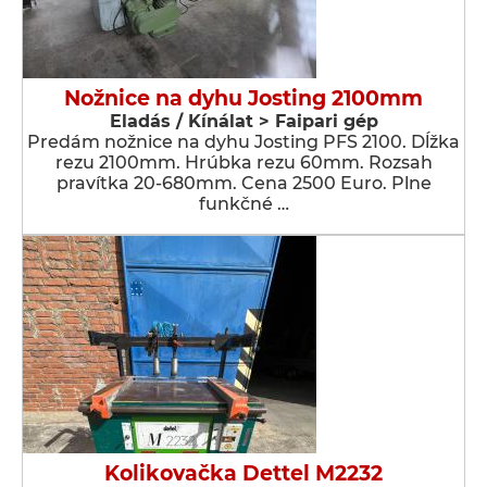
Nožnice na dyhu Josting 2100mm
Eladás / Kínálat > Faipari gép
Predám nožnice na dyhu Josting PFS 2100. Dĺžka
rezu 2100mm. Hrúbka rezu 60mm. Rozsah
pravítka 20-680mm. Cena 2500 Euro. Plne
funkčné …
Kolikovačka Dettel M2232