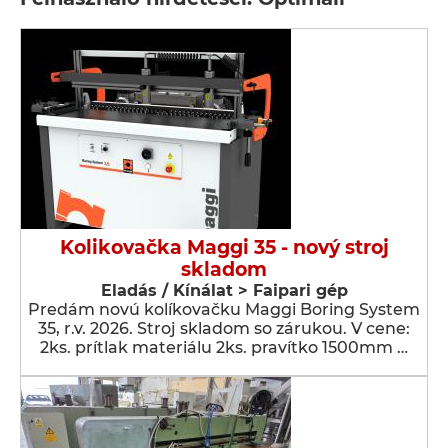
Kolikovačka Maggi 35 - nový stroj
skladom
Eladás / Kínálat > Faipari gép
Predám novú kolíkovačku Maggi Boring System
35, r.v. 2026. Stroj skladom so zárukou. V cene:
2ks. prítlak materiálu 2ks. pravítko 1500mm …