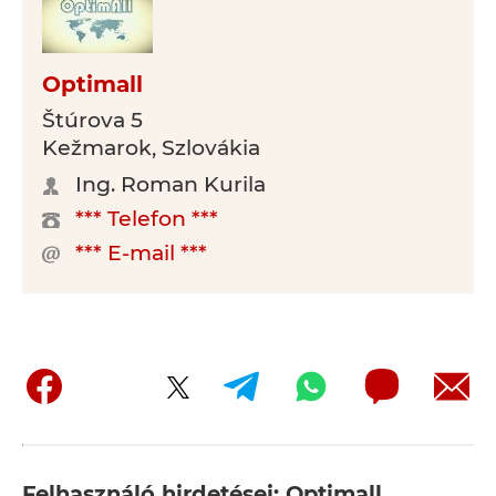
Optimall
Štúrova 5
Kežmarok, Szlovákia
Ing. Roman Kurila
*** Telefon ***
*** E-mail ***
Felhasználó hirdetései: Optimall