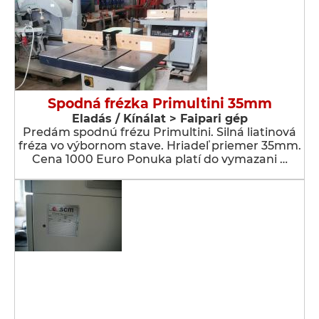
Spodná frézka Primultini 35mm
Eladás / Kínálat > Faipari gép
Predám spodnú frézu Primultini. Silná liatinová
fréza vo výbornom stave. Hriadeľ priemer 35mm.
Cena 1000 Euro Ponuka platí do vymazani …