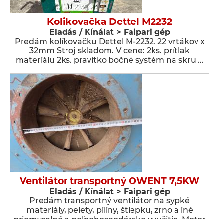
Kolikovačka Dettel M2232
Eladás / Kínálat > Faipari gép
Predám kolíkovačku Dettel M-2232. 22 vrtákov x
32mm Stroj skladom. V cene: 2ks. prítlak
materiálu 2ks. pravítko bočné systém na skru …
Ventilátor transportný OWENT 7,5KW
Eladás / Kínálat > Faipari gép
Predám transportný ventilátor na sypké
materiály, pelety, piliny, štiepku, zrno a iné