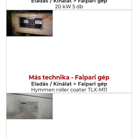
Eladás / Kínálat > Faipari gép
20 kW 5 db
Más technika - Faipari gép
Eladás / Kínálat > Faipari gép
Hymmen roller coater TLX-M11