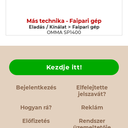
Más technika - Faipari gép
Eladás / Kínálat > Faipari gép
OMMA SP1400
Kezdje itt!
Bejelentkezés
Elfelejtette
jelszavát?
Hogyan rá?
Reklám
Előfizetés
Rendszer
üzemeltetője