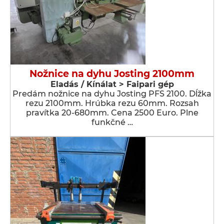
Nožnice na dyhu Josting 2100mm
Eladás / Kínálat > Faipari gép
Predám nožnice na dyhu Josting PFS 2100. Dĺžka
rezu 2100mm. Hrúbka rezu 60mm. Rozsah
pravítka 20-680mm. Cena 2500 Euro. Plne
funkčné …