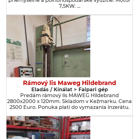
priemyselné a poľnohospodárske využitie. Motor
7,5KW. …
Rámový lis Maweg Hildebrand
Eladás / Kínálat > Faipari gép
Predám rámový lis MAWEG Hildebrand
2800x2000 x 120mm. Skladom v Kežmarku. Cena
2500 Euro. Ponuka platí do vymazania inzerátu.