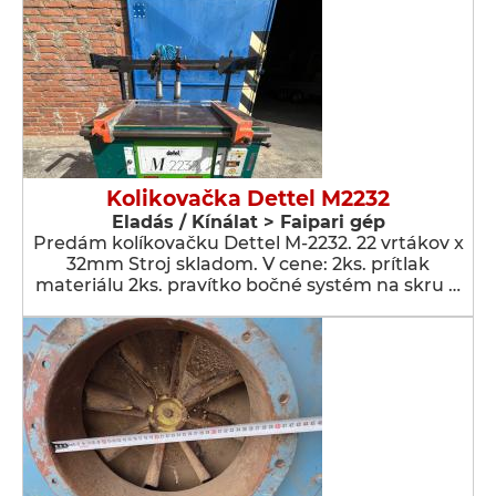
Kolikovačka Dettel M2232
Eladás / Kínálat > Faipari gép
Predám kolíkovačku Dettel M-2232. 22 vrtákov x
32mm Stroj skladom. V cene: 2ks. prítlak
materiálu 2ks. pravítko bočné systém na skru …