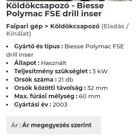
Köldökcsapozó - Biesse
Polymac FSE drill inser
Faipari gép > Köldökcsapozó
(Eladás /
Kínálat)
Gyártó és típus :
Biesse Polymac FSE
drill inser
Állapot :
Használt
Teljesítmény szükséglet :
3 kW
Orsók száma :
21 db
Orsók közötti távolság :
32 mm
Max. fúrási mélység :
60 mm
Gyártási év :
2003
Ár :
Ár megegyezés szerint