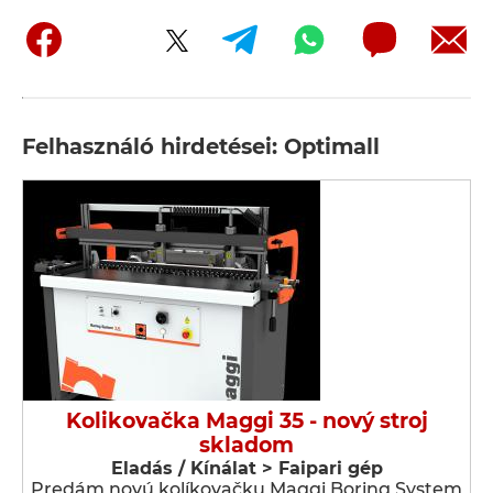
Felhasználó hirdetései: Optimall
Kolikovačka Maggi 35 - nový stroj
skladom
Eladás / Kínálat > Faipari gép
Predám novú kolíkovačku Maggi Boring System