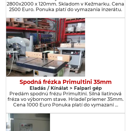
2800x2000 x 120mm. Skladom v Kežmarku. Cena
2500 Euro. Ponuka platí do vymazania inzerátu.
Spodná frézka Primultini 35mm
Eladás / Kínálat > Faipari gép
Predám spodnú frézu Primultini. Silná liatinová
fréza vo výbornom stave. Hriadeľ priemer 35mm.
Cena 1000 Euro Ponuka platí do vymazani …