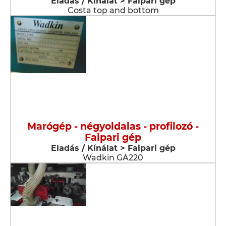
Eladás / Kínálat > Faipari gép
Costa top and bottom
Marógép - négyoldalas - profilozó -
Faipari gép
Eladás / Kínálat > Faipari gép
Wadkin GA220