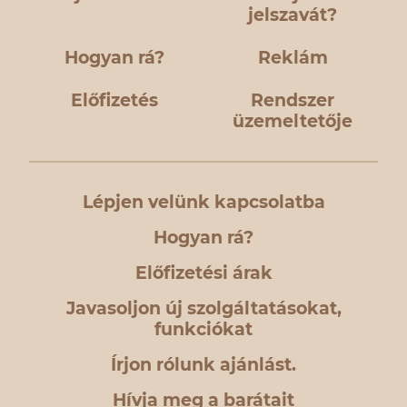
jelszavát?
Hogyan rá?
Reklám
Előfizetés
Rendszer
üzemeltetője
Lépjen velünk kapcsolatba
Hogyan rá?
Előfizetési árak
Javasoljon új szolgáltatásokat,
funkciókat
Írjon rólunk ajánlást.
Hívja meg a barátait