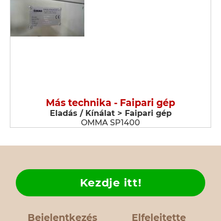
Más technika - Faipari gép
Eladás / Kínálat > Faipari gép
OMMA SP1400
Kezdje itt!
Bejelentkezés
Elfelejtette