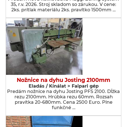
35, r.v. 2026. Stroj skladom so zárukou. V cene:
2ks. prítlak materiálu 2ks. pravítko 1500mm …
Nožnice na dyhu Josting 2100mm
Eladás / Kínálat > Faipari gép
Predám nožnice na dyhu Josting PFS 2100. Dĺžka
rezu 2100mm. Hrúbka rezu 60mm. Rozsah
pravítka 20-680mm. Cena 2500 Euro. Plne
funkčné …