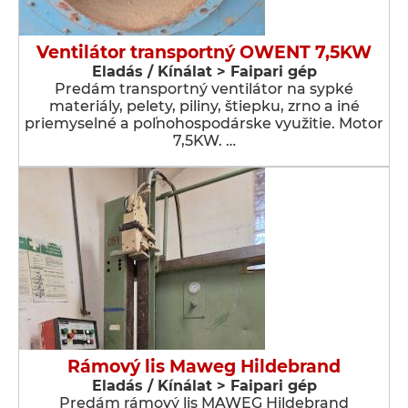
Ventilátor transportný OWENT 7,5KW
Eladás / Kínálat > Faipari gép
Predám transportný ventilátor na sypké
materiály, pelety, piliny, štiepku, zrno a iné
priemyselné a poľnohospodárske využitie. Motor
7,5KW. …
Rámový lis Maweg Hildebrand
Eladás / Kínálat > Faipari gép
Predám rámový lis MAWEG Hildebrand