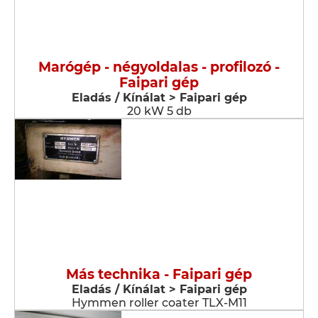
Marógép - négyoldalas - profilozó -
Faipari gép
Eladás / Kínálat > Faipari gép
20 kW 5 db
Más technika - Faipari gép
Eladás / Kínálat > Faipari gép
Hymmen roller coater TLX-M11