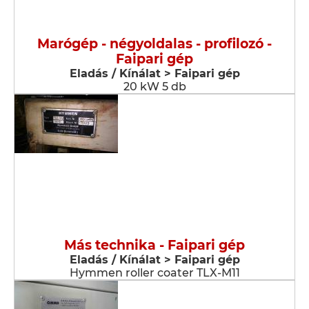
Marógép - négyoldalas - profilozó -
Faipari gép
Eladás / Kínálat > Faipari gép
20 kW 5 db
Más technika - Faipari gép
Eladás / Kínálat > Faipari gép
Hymmen roller coater TLX-M11