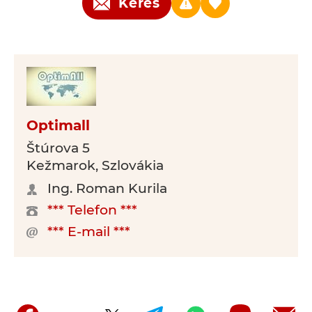
Kérés
Optimall
Štúrova 5
Kežmarok, Szlovákia
Ing. Roman Kurila
*** Telefon ***
*** E-mail ***