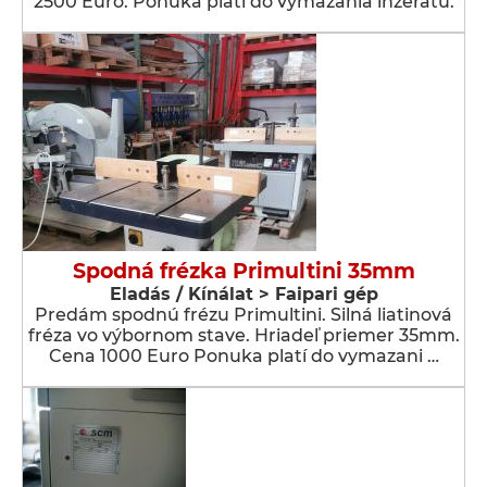
2500 Euro. Ponuka platí do vymazania inzerátu.
Spodná frézka Primultini 35mm
Eladás / Kínálat > Faipari gép
Predám spodnú frézu Primultini. Silná liatinová
fréza vo výbornom stave. Hriadeľ priemer 35mm.
Cena 1000 Euro Ponuka platí do vymazani …