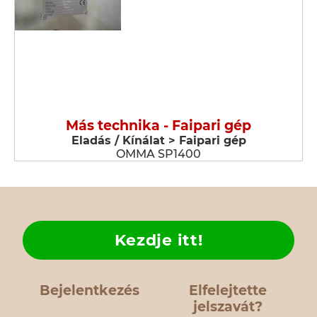
Más technika - Faipari gép
Eladás / Kínálat > Faipari gép
OMMA SP1400
Kezdje itt!
Bejelentkezés
Elfelejtette
jelszavát?