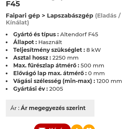
F45
Faipari gép > Lapszabászgép
(Eladás /
Kínálat)
Gyártó és típus :
Altendorf F45
Állapot :
Használt
Teljesítmény szükséglet :
8 kW
Asztal hossz :
2250 mm
Max. fűrészlap átmérő :
500 mm
Elővágó lap max. átmérő :
0 mm
Vágási szélesség (min-max) :
1200 mm
Gyártási év :
2005
Ár :
Ár megegyezés szerint