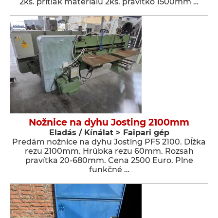
2ks. prítlak materiálu 2ks. pravítko 1500mm …
Nožnice na dyhu Josting 2100mm
Eladás / Kínálat > Faipari gép
Predám nožnice na dyhu Josting PFS 2100. Dĺžka
rezu 2100mm. Hrúbka rezu 60mm. Rozsah
pravítka 20-680mm. Cena 2500 Euro. Plne
funkčné …