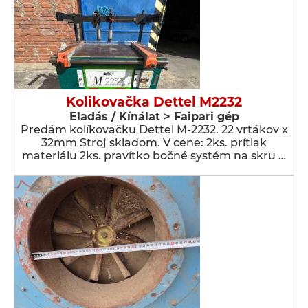
Kolikovačka Dettel M2232
Eladás / Kínálat > Faipari gép
Predám kolíkovačku Dettel M-2232. 22 vrtákov x
32mm Stroj skladom. V cene: 2ks. prítlak
materiálu 2ks. pravítko bočné systém na skru …