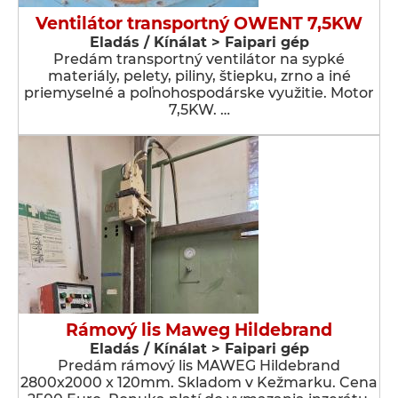
Ventilátor transportný OWENT 7,5KW
Eladás / Kínálat > Faipari gép
Predám transportný ventilátor na sypké
materiály, pelety, piliny, štiepku, zrno a iné
priemyselné a poľnohospodárske využitie. Motor
7,5KW. …
Rámový lis Maweg Hildebrand
Eladás / Kínálat > Faipari gép
Predám rámový lis MAWEG Hildebrand
2800x2000 x 120mm. Skladom v Kežmarku. Cena