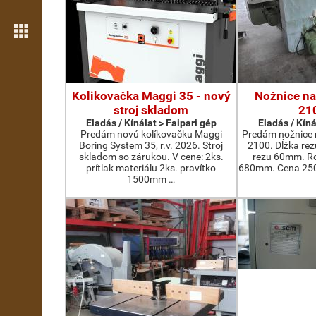
Még több funkció
Kolikovačka Maggi 35 - nový
Nožnice na
stroj skladom
21
Eladás / Kínálat > Faipari gép
Eladás / Kíná
Predám novú kolíkovačku Maggi
Predám nožnice 
Boring System 35, r.v. 2026. Stroj
2100. Dĺžka re
skladom so zárukou. V cene: 2ks.
rezu 60mm. Ro
prítlak materiálu 2ks. pravítko
680mm. Cena 2500
1500mm …