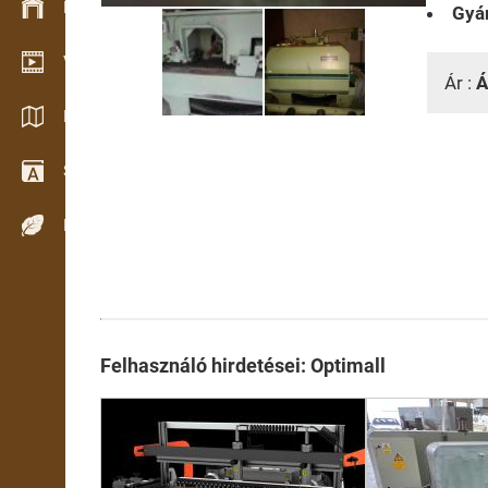
Készlet kezelés
Gyár
Video bemutatóterem
Ár :
Á
Katalógusok / Prospektusok
Szótár
Fafajok
Felhasználó hirdetései: Optimall