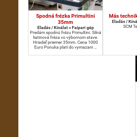
Spodná frézka Primultini
Más technik
35mm
Eladás / Kíná
SCM Te
Eladás / Kínálat > Faipari gép
Predám spodnú frézu Primultini. Silná
liatinová fréza vo výbornom stave.
Hriadeľ priemer 35mm. Cena 1000
Euro Ponuka platí do vymazani …