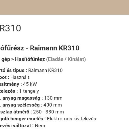
KR310
tófűrész - Raimann KR310
i gép > Hasítófűrész
(Eladás / Kínálat)
tó és típus :
Raimann KR310
pot :
Használt
esítmény :
45 kW
telezés :
1 tengely
. anyag magasság :
130 mm
 anyag szélesség :
400 mm
szlap átmérő :
250 - 380 mm
goló henger emelés :
Elektromos kivitelezés
ezési változat :
Nem