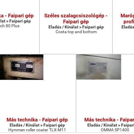
a - Faipari gép
Széles szalagcsiszológép -
Maróg
lat > Faipari gép
Faipari gép
prof
ch 80 Plus
Eladás / Kínálat > Faipari gép
Eladás
Costa top and bottom
Más technika - Faipari gép
Más technika - Faipar
Eladás / Kínálat > Faipari gép
Eladás / Kínálat > Faipar
Hymmen roller coater TLX-M11
OMMA SP1400