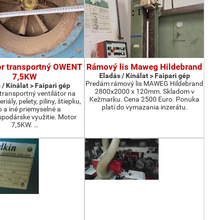
or transportný OWENT
Rámový lis Maweg Hildebrand
7,5KW
Eladás / Kínálat > Faipari gép
Predám rámový lis MAWEG Hildebrand
 / Kínálat > Faipari gép
2800x2000 x 120mm. Skladom v
ransportný ventilátor na
Kežmarku. Cena 2500 Euro. Ponuka
iály, pelety, piliny, štiepku,
platí do vymazania inzerátu.
o a iné priemyselné a
podárske využitie. Motor
7,5KW. …