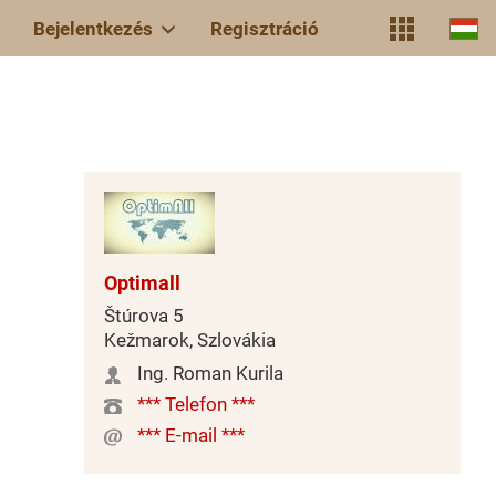
Bejelentkezés
Regisztráció
Optimall
Štúrova 5
Kežmarok, Szlovákia
Ing. Roman Kurila
*** Telefon ***
*** E-mail ***