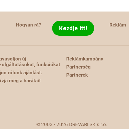
Hogyan rá?
Reklám
Kezdje itt!
avasoljon új
Reklámkampány
zolgáltatásokat, funkciókat
Partnerség
rjon rólunk ajánlást.
Partnerek
ívja meg a barátait
© 2003 - 2026 DREVARI.SK s.r.o.