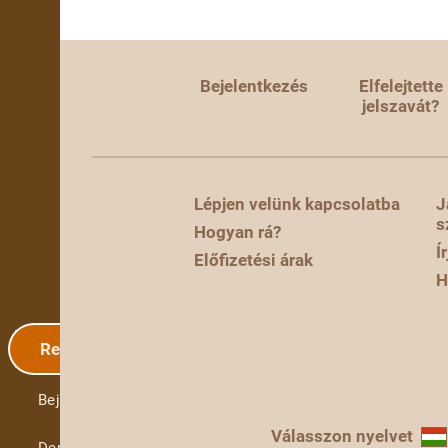
Bejelentkezés
Elfelejtette
jelszavát?
Lépjen velünk kapcsolatba
J
s
Hogyan rá?
Í
Előfizetési árak
H
Regisztráció
Bejelentkezés
Válasszon nyelvet