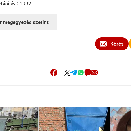
tási év :
1992
r megegyezés szerint
Kérés