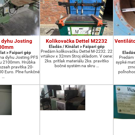
 dyhu Josting
Kolikovačka Dettel M2232
Ventilát
00mm
Eladás / Kínálat > Faipari gép
Predám kolíkovačku Dettel M-2232. 22
lat > Faipari gép
Eladás
vrtákov x 32mm Stroj skladom. V cene:
na dyhu Josting PFS
Predám t
2ks. prítlak materiálu 2ks. pravítko
zu 2100mm. Hrúbka
sypké mater
bočné systém na skru …
zsah pravítka 20-
zrn
 Euro. Plne funkčné
poľnohos
…