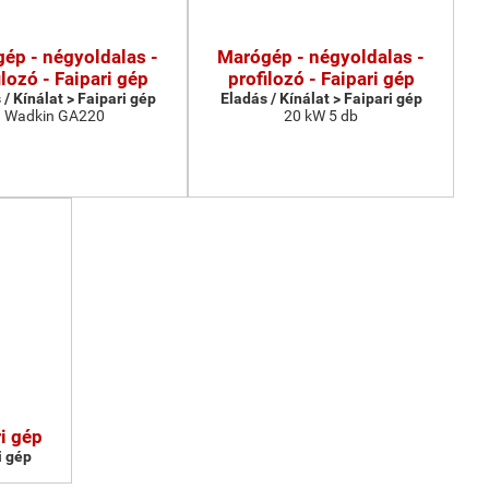
ép - négyoldalas -
Marógép - négyoldalas -
ilozó - Faipari gép
profilozó - Faipari gép
 / Kínálat > Faipari gép
Eladás / Kínálat > Faipari gép
Wadkin GA220
20 kW 5 db
i gép
i gép