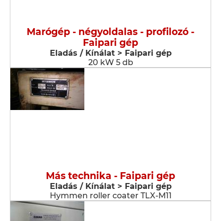
Marógép - négyoldalas - profilozó -
Faipari gép
Eladás / Kínálat > Faipari gép
20 kW 5 db
Más technika - Faipari gép
Eladás / Kínálat > Faipari gép
Hymmen roller coater TLX-M11