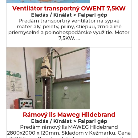
Ventilátor transportný OWENT 7,5KW
Eladás / Kínálat > Faipari gép
Predám transportný ventilátor na sypké
materiály, pelety, piliny, štiepku, zrno a iné
priemyselné a poľnohospodárske využitie. Motor
7,5KW. …
Rámový lis Maweg Hildebrand
Eladás / Kínálat > Faipari gép
Predám rámový lis MAWEG Hildebrand
2800x2000 x 120mm. Skladom v Kežmarku. Cena