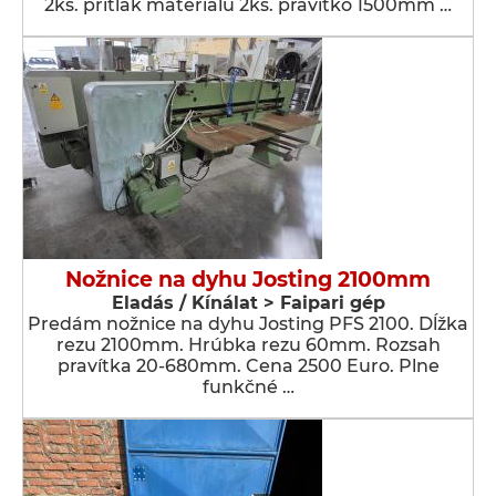
2ks. prítlak materiálu 2ks. pravítko 1500mm …
Nožnice na dyhu Josting 2100mm
Eladás / Kínálat > Faipari gép
Predám nožnice na dyhu Josting PFS 2100. Dĺžka
rezu 2100mm. Hrúbka rezu 60mm. Rozsah
pravítka 20-680mm. Cena 2500 Euro. Plne
funkčné …