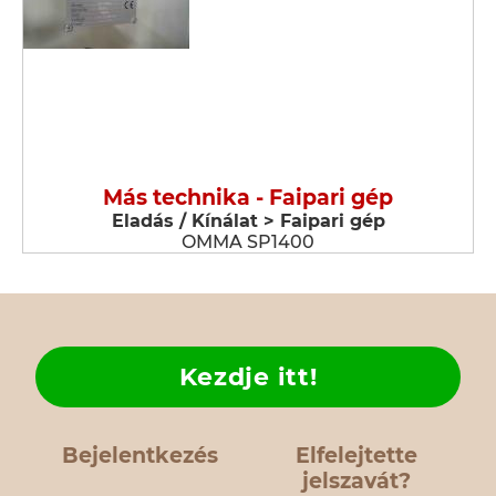
Más technika - Faipari gép
Eladás / Kínálat > Faipari gép
OMMA SP1400
Kezdje itt!
Bejelentkezés
Elfelejtette
jelszavát?