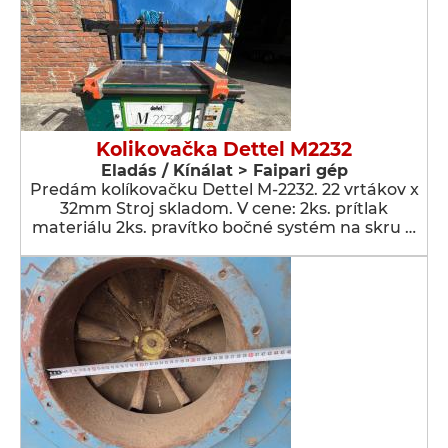
Kolikovačka Dettel M2232
Eladás / Kínálat > Faipari gép
Predám kolíkovačku Dettel M-2232. 22 vrtákov x
32mm Stroj skladom. V cene: 2ks. prítlak
materiálu 2ks. pravítko bočné systém na skru …