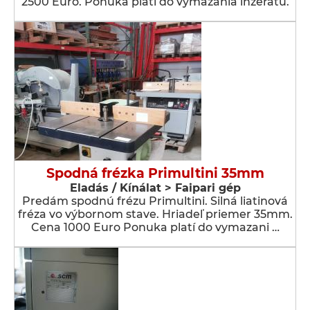
2500 Euro. Ponuka platí do vymazania inzerátu.
Spodná frézka Primultini 35mm
Eladás / Kínálat > Faipari gép
Predám spodnú frézu Primultini. Silná liatinová
fréza vo výbornom stave. Hriadeľ priemer 35mm.
Cena 1000 Euro Ponuka platí do vymazani …