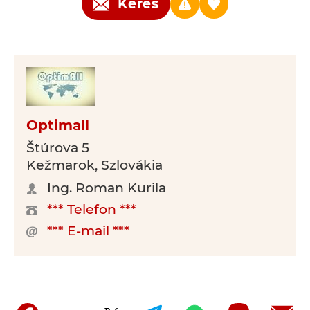
Kérés
Optimall
Štúrova 5
Kežmarok, Szlovákia
Ing. Roman Kurila
*** Telefon ***
*** E-mail ***