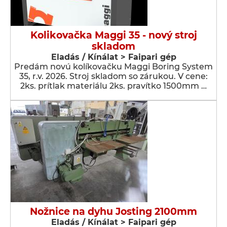
Kolikovačka Maggi 35 - nový stroj
skladom
Eladás / Kínálat > Faipari gép
Predám novú kolíkovačku Maggi Boring System
35, r.v. 2026. Stroj skladom so zárukou. V cene:
2ks. prítlak materiálu 2ks. pravítko 1500mm …
Nožnice na dyhu Josting 2100mm
Eladás / Kínálat > Faipari gép