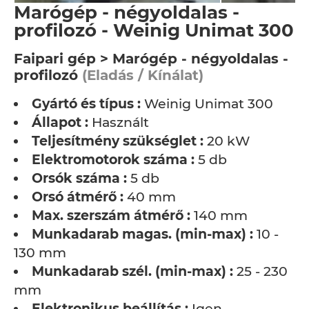
Marógép - négyoldalas -
profilozó - Weinig Unimat 300
Faipari gép > Marógép - négyoldalas -
profilozó
(Eladás / Kínálat)
Gyártó és típus :
Weinig Unimat 300
Állapot :
Használt
Teljesítmény szükséglet :
20 kW
Elektromotorok száma :
5 db
Orsók száma :
5 db
Orsó átmérő :
40 mm
Max. szerszám átmérő :
140 mm
Munkadarab magas. (min-max) :
10 -
130 mm
Munkadarab szél. (min-max) :
25 - 230
mm
Elektronikus beállítás :
Igen