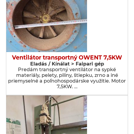
Ventilátor transportný OWENT 7,5KW
Eladás / Kínálat > Faipari gép
Predám transportný ventilátor na sypké
materiály, pelety, piliny, štiepku, zrno a iné
priemyselné a poľnohospodárske využitie. Motor
7,5KW. …