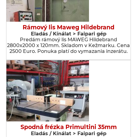
Rámový lis Maweg Hildebrand
Eladás / Kínálat > Faipari gép
Predám rámový lis MAWEG Hildebrand
2800x2000 x 120mm. Skladom v Kežmarku. Cena
2500 Euro. Ponuka platí do vymazania inzerátu.
Spodná frézka Primultini 35mm
Eladás / Kínálat > Faipari gép