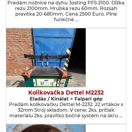
Predám nožnice na dyhu Josting PFS 2100. Dĺžka
rezu 2100mm. Hrúbka rezu 60mm. Rozsah
pravítka 20-680mm. Cena 2500 Euro. Plne
funkčné …
Kolikovačka Dettel M2232
Eladás / Kínálat > Faipari gép
Predám kolíkovačku Dettel M-2232. 22 vrtákov x
32mm Stroj skladom. V cene: 2ks. prítlak
materiálu 2ks. pravítko bočné systém na skru …