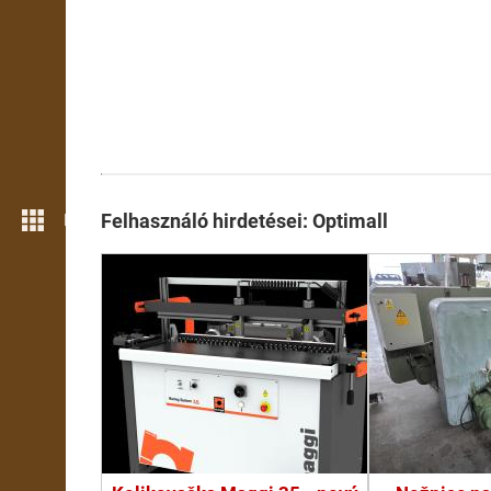
Még több funkció
Felhasználó hirdetései: Optimall