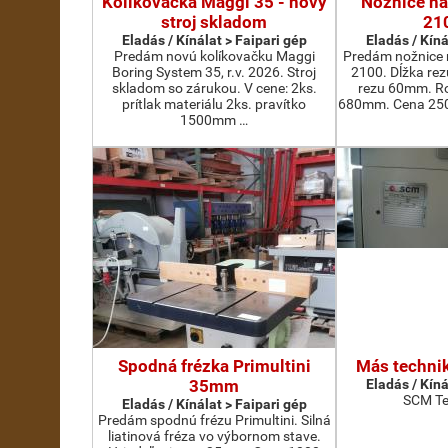
Kolikovačka Maggi 35 - nový
Nožnice na
stroj skladom
21
Eladás / Kínálat > Faipari gép
Eladás / Kíná
Predám novú kolíkovačku Maggi
Predám nožnice 
Boring System 35, r.v. 2026. Stroj
2100. Dĺžka re
skladom so zárukou. V cene: 2ks.
rezu 60mm. Ro
prítlak materiálu 2ks. pravítko
680mm. Cena 2500
1500mm …
Spodná frézka Primultini
Más technik
35mm
Eladás / Kíná
SCM Te
Eladás / Kínálat > Faipari gép
Predám spodnú frézu Primultini. Silná
liatinová fréza vo výbornom stave.