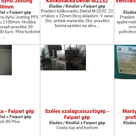
 dyhu Josting
Kolikovačka Dettel M2232
Ventilát
00mm
Eladás / Kínálat > Faipari gép
Predám kolíkovačku Dettel M-2232. 22
lat > Faipari gép
Eladás
vrtákov x 32mm Stroj skladom. V cene:
na dyhu Josting PFS
Predám t
2ks. prítlak materiálu 2ks. pravítko
zu 2100mm. Hrúbka
sypké mater
bočné systém na skru …
zsah pravítka 20-
zrn
 Euro. Plne funkčné
poľnohos
…
a - Faipari gép
Széles szalagcsiszológép -
Maróg
lat > Faipari gép
Faipari gép
prof
ch 80 Plus
Eladás / Kínálat > Faipari gép
Eladás
Costa top and bottom