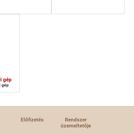
i gép
i gép
Előfizetés
Rendszer
üzemeltetője