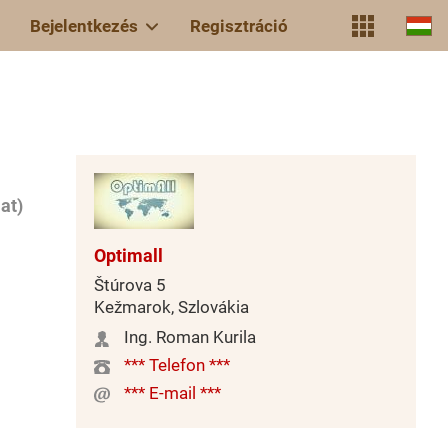
Bejelentkezés
Regisztráció
at)
Optimall
Štúrova 5
Kežmarok, Szlovákia
Ing. Roman Kurila
*** Telefon ***
*** E-mail ***