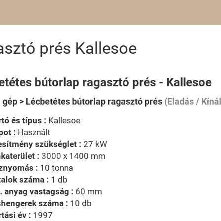
asztó prés Kallesoe
tétes bútorlap ragasztó prés - Kallesoe
i gép > Lécbetétes bútorlap ragasztó prés
(Eladás / Kínál
tó és típus :
Kallesoe
pot :
Használt
esítmény szükséglet :
27 kW
aterület :
3000 x 1400 mm
znyomás :
10 tonna
alok száma :
1 db
. anyag vastagság :
60 mm
shengerek száma :
10 db
tási év :
1997