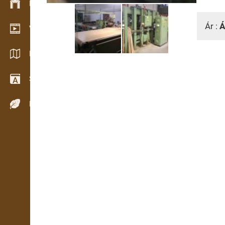
Készlet kezelés
Ár :
Á
Video bemutatóterem
Katalógusok / Prospektusok
Szótár
Fafajok