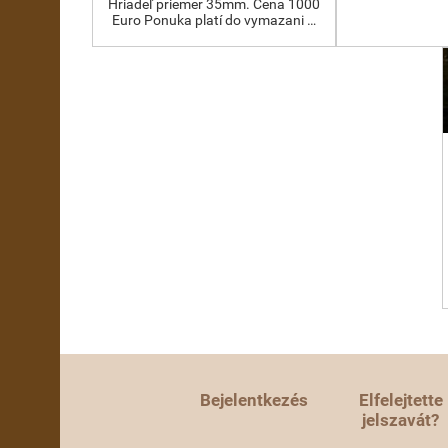
Hriadeľ priemer 35mm. Cena 1000
Euro Ponuka platí do vymazani …
Bejelentkezés
Elfelejtette
jelszavát?