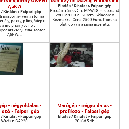
or transportný OWENT
Rámový lis Maweg Hildebrand
7,5KW
Eladás / Kínálat > Faipari gép
Predám rámový lis MAWEG Hildebrand
 / Kínálat > Faipari gép
2800x2000 x 120mm. Skladom v
ransportný ventilátor na
Kežmarku. Cena 2500 Euro. Ponuka
iály, pelety, piliny, štiepku,
platí do vymazania inzerátu.
o a iné priemyselné a
podárske využitie. Motor
7,5KW. …
ép - négyoldalas -
Marógép - négyoldalas -
ilozó - Faipari gép
profilozó - Faipari gép
 / Kínálat > Faipari gép
Eladás / Kínálat > Faipari gép
Wadkin GA220
20 kW 5 db