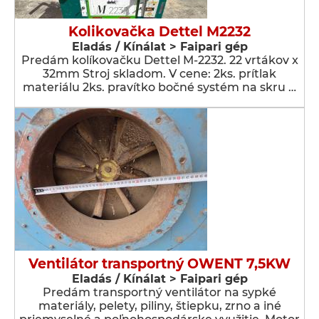
Kolikovačka Dettel M2232
Eladás / Kínálat > Faipari gép
Predám kolíkovačku Dettel M-2232. 22 vrtákov x
32mm Stroj skladom. V cene: 2ks. prítlak
materiálu 2ks. pravítko bočné systém na skru …
Ventilátor transportný OWENT 7,5KW
Eladás / Kínálat > Faipari gép
Predám transportný ventilátor na sypké
materiály, pelety, piliny, štiepku, zrno a iné