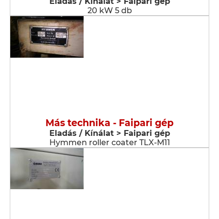
Eladás / Kínálat > Faipari gép
20 kW 5 db
Más technika - Faipari gép
Eladás / Kínálat > Faipari gép
Hymmen roller coater TLX-M11