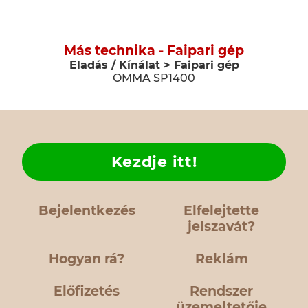
Más technika - Faipari gép
Eladás / Kínálat > Faipari gép
OMMA SP1400
Kezdje itt!
Bejelentkezés
Elfelejtette
jelszavát?
Hogyan rá?
Reklám
Előfizetés
Rendszer
üzemeltetője