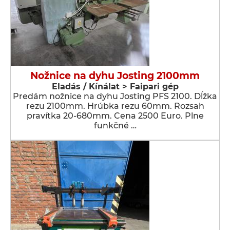
Nožnice na dyhu Josting 2100mm
Eladás / Kínálat > Faipari gép
Predám nožnice na dyhu Josting PFS 2100. Dĺžka
rezu 2100mm. Hrúbka rezu 60mm. Rozsah
pravítka 20-680mm. Cena 2500 Euro. Plne
funkčné …