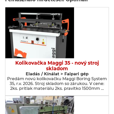
Kolikovačka Maggi 35 - nový stroj
skladom
Eladás / Kínálat > Faipari gép
Predám novú kolíkovačku Maggi Boring System
35, r.v. 2026. Stroj skladom so zárukou. V cene:
2ks. prítlak materiálu 2ks. pravítko 1500mm …