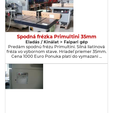
Spodná frézka Primultini 35mm
Eladás / Kínálat > Faipari gép
Predám spodnú frézu Primultini. Silná liatinová
fréza vo výbornom stave. Hriadeľ priemer 35mm.
Cena 1000 Euro Ponuka platí do vymazani …