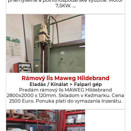
priemyselné a poľnohospodárske využitie. Motor
7,5KW. …
Rámový lis Maweg Hildebrand
Eladás / Kínálat > Faipari gép
Predám rámový lis MAWEG Hildebrand
2800x2000 x 120mm. Skladom v Kežmarku. Cena
2500 Euro. Ponuka platí do vymazania inzerátu.