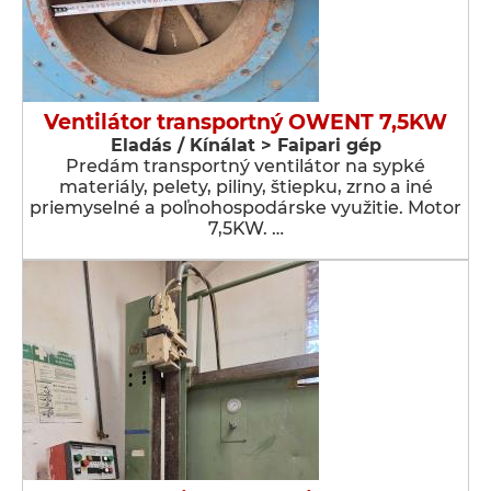
Ventilátor transportný OWENT 7,5KW
Eladás / Kínálat > Faipari gép
Predám transportný ventilátor na sypké
materiály, pelety, piliny, štiepku, zrno a iné
priemyselné a poľnohospodárske využitie. Motor
7,5KW. …