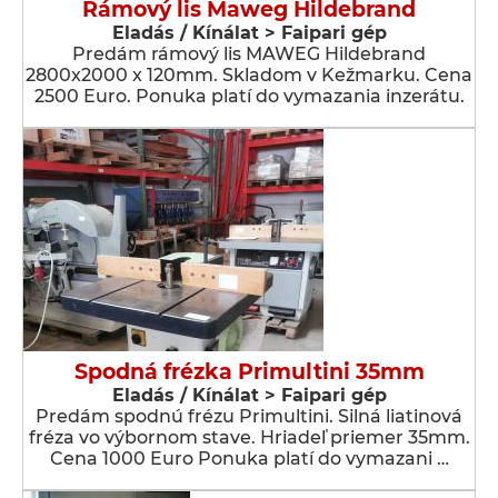
Rámový lis Maweg Hildebrand
Eladás / Kínálat > Faipari gép
Predám rámový lis MAWEG Hildebrand
2800x2000 x 120mm. Skladom v Kežmarku. Cena
2500 Euro. Ponuka platí do vymazania inzerátu.
Spodná frézka Primultini 35mm
Eladás / Kínálat > Faipari gép
Predám spodnú frézu Primultini. Silná liatinová
fréza vo výbornom stave. Hriadeľ priemer 35mm.
Cena 1000 Euro Ponuka platí do vymazani …