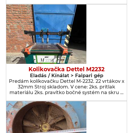
Kolikovačka Dettel M2232
Eladás / Kínálat > Faipari gép
Predám kolíkovačku Dettel M-2232. 22 vrtákov x
32mm Stroj skladom. V cene: 2ks. prítlak
materiálu 2ks. pravítko bočné systém na skru …