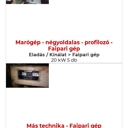
Marógép - négyoldalas - profilozó -
Faipari gép
Eladás / Kínálat > Faipari gép
20 kW 5 db
Más technika - Faipari gép