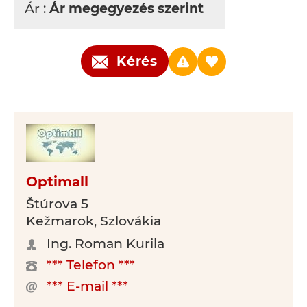
Ár :
Ár megegyezés szerint
Kérés
Optimall
Štúrova 5
Kežmarok, Szlovákia
Ing. Roman Kurila
*** Telefon ***
*** E-mail ***