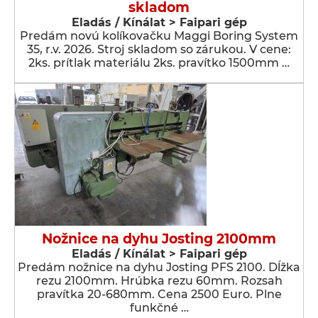
skladom
Eladás / Kínálat > Faipari gép
Predám novú kolíkovačku Maggi Boring System
35, r.v. 2026. Stroj skladom so zárukou. V cene:
2ks. prítlak materiálu 2ks. pravítko 1500mm …
Nožnice na dyhu Josting 2100mm
Eladás / Kínálat > Faipari gép
Predám nožnice na dyhu Josting PFS 2100. Dĺžka
rezu 2100mm. Hrúbka rezu 60mm. Rozsah
pravítka 20-680mm. Cena 2500 Euro. Plne
funkčné …