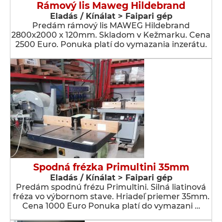
Rámový lis Maweg Hildebrand
Eladás / Kínálat > Faipari gép
Predám rámový lis MAWEG Hildebrand
2800x2000 x 120mm. Skladom v Kežmarku. Cena
2500 Euro. Ponuka platí do vymazania inzerátu.
Spodná frézka Primultini 35mm
Eladás / Kínálat > Faipari gép
Predám spodnú frézu Primultini. Silná liatinová
fréza vo výbornom stave. Hriadeľ priemer 35mm.
Cena 1000 Euro Ponuka platí do vymazani …