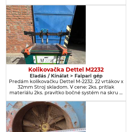
Kolikovačka Dettel M2232
Eladás / Kínálat > Faipari gép
Predám kolíkovačku Dettel M-2232. 22 vrtákov x
32mm Stroj skladom. V cene: 2ks. prítlak
materiálu 2ks. pravítko bočné systém na skru …