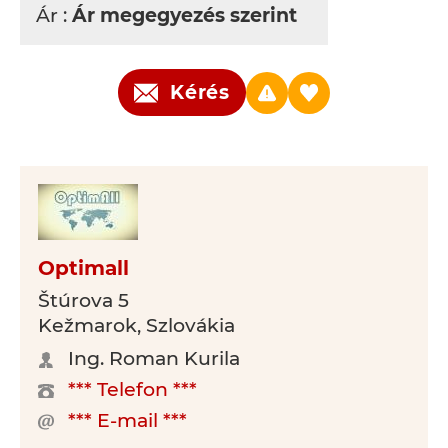
Ár :
Ár megegyezés szerint
Kérés
Optimall
Štúrova 5
Kežmarok, Szlovákia
Ing. Roman Kurila
*** Telefon ***
*** E-mail ***