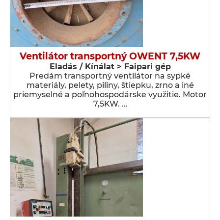
Ventilátor transportný OWENT 7,5KW
Eladás / Kínálat > Faipari gép
Predám transportný ventilátor na sypké
materiály, pelety, piliny, štiepku, zrno a iné
priemyselné a poľnohospodárske využitie. Motor
7,5KW. …