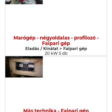
Marógép - négyoldalas - profilozó -
Faipari gép
Eladás / Kínálat > Faipari gép
20 kW 5 db
Más technika - Faipari gép