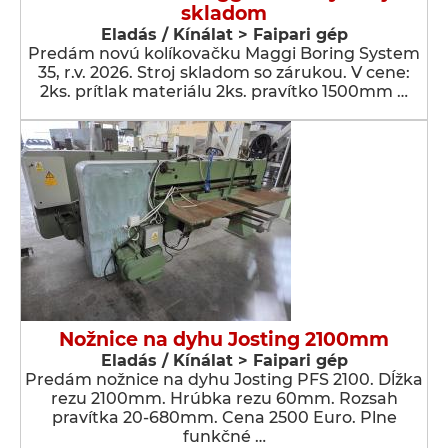
skladom
Eladás / Kínálat > Faipari gép
Predám novú kolíkovačku Maggi Boring System
35, r.v. 2026. Stroj skladom so zárukou. V cene:
2ks. prítlak materiálu 2ks. pravítko 1500mm …
Nožnice na dyhu Josting 2100mm
Eladás / Kínálat > Faipari gép
Predám nožnice na dyhu Josting PFS 2100. Dĺžka
rezu 2100mm. Hrúbka rezu 60mm. Rozsah
pravítka 20-680mm. Cena 2500 Euro. Plne
funkčné …