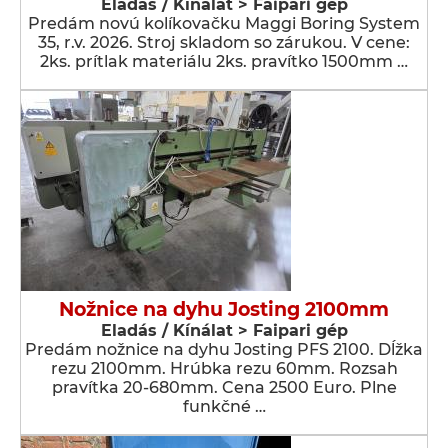
Eladás / Kínálat > Faipari gép
Predám novú kolíkovačku Maggi Boring System
35, r.v. 2026. Stroj skladom so zárukou. V cene:
2ks. prítlak materiálu 2ks. pravítko 1500mm …
Nožnice na dyhu Josting 2100mm
Eladás / Kínálat > Faipari gép
Predám nožnice na dyhu Josting PFS 2100. Dĺžka
rezu 2100mm. Hrúbka rezu 60mm. Rozsah
pravítka 20-680mm. Cena 2500 Euro. Plne
funkčné …