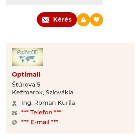
Kérés
Optimall
Štúrova 5
Kežmarok, Szlovákia
Ing. Roman Kurila
*** Telefon ***
*** E-mail ***