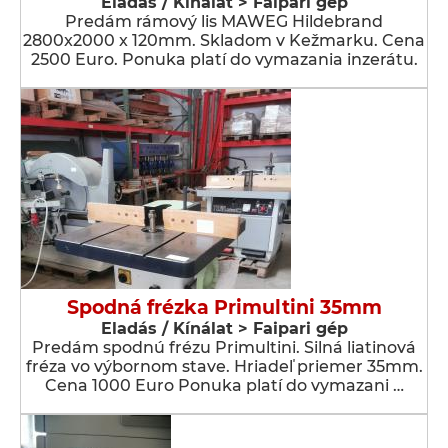
Eladás / Kínálat > Faipari gép
Predám rámový lis MAWEG Hildebrand
2800x2000 x 120mm. Skladom v Kežmarku. Cena
2500 Euro. Ponuka platí do vymazania inzerátu.
Spodná frézka Primultini 35mm
Eladás / Kínálat > Faipari gép
Predám spodnú frézu Primultini. Silná liatinová
fréza vo výbornom stave. Hriadeľ priemer 35mm.
Cena 1000 Euro Ponuka platí do vymazani …