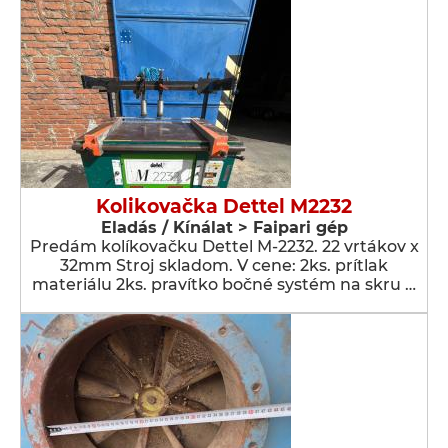
Kolikovačka Dettel M2232
Eladás / Kínálat > Faipari gép
Predám kolíkovačku Dettel M-2232. 22 vrtákov x
32mm Stroj skladom. V cene: 2ks. prítlak
materiálu 2ks. pravítko bočné systém na skru …