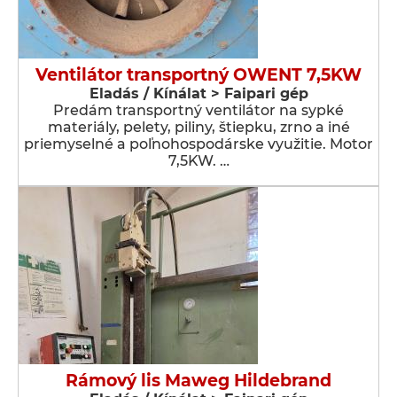
Ventilátor transportný OWENT 7,5KW
Eladás / Kínálat > Faipari gép
Predám transportný ventilátor na sypké
materiály, pelety, piliny, štiepku, zrno a iné
priemyselné a poľnohospodárske využitie. Motor
7,5KW. …
Rámový lis Maweg Hildebrand