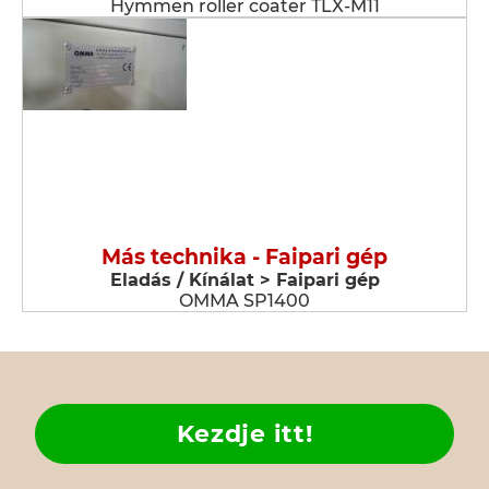
Hymmen roller coater TLX-M11
Más technika - Faipari gép
Eladás / Kínálat > Faipari gép
OMMA SP1400
Kezdje itt!