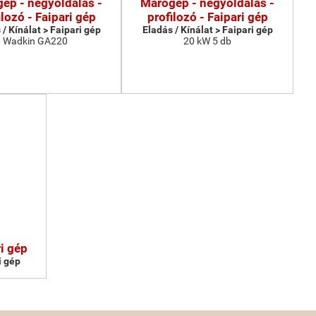
ép - négyoldalas -
Marógép - négyoldalas -
ilozó - Faipari gép
profilozó - Faipari gép
 / Kínálat > Faipari gép
Eladás / Kínálat > Faipari gép
Wadkin GA220
20 kW 5 db
i gép
i gép