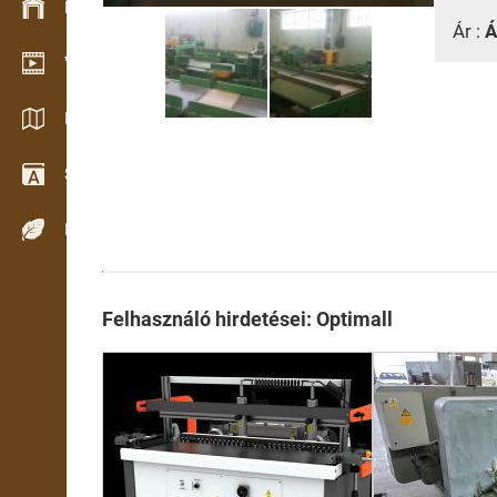
Készlet kezelés
Ár :
Á
Video bemutatóterem
Katalógusok / Prospektusok
Szótár
Fafajok
Felhasználó hirdetései: Optimall