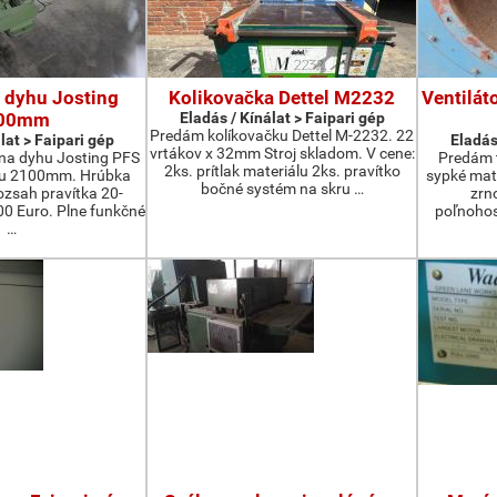
 dyhu Josting
Kolikovačka Dettel M2232
Ventilát
00mm
Eladás / Kínálat > Faipari gép
Predám kolíkovačku Dettel M-2232. 22
lat > Faipari gép
Eladás
vrtákov x 32mm Stroj skladom. V cene:
na dyhu Josting PFS
Predám t
2ks. prítlak materiálu 2ks. pravítko
zu 2100mm. Hrúbka
sypké mater
bočné systém na skru …
zsah pravítka 20-
zrn
 Euro. Plne funkčné
poľnohos
…