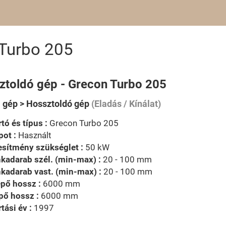
Turbo 205
ztoldó gép - Grecon Turbo 205
i gép > Hossztoldó gép
(Eladás / Kínálat)
tó és típus :
Grecon Turbo 205
pot :
Használt
esítmény szükséglet :
50 kW
kadarab szél. (min-max) :
20 - 100 mm
kadarab vast. (min-max) :
20 - 100 mm
pő hossz :
6000 mm
pő hossz :
6000 mm
tási év :
1997