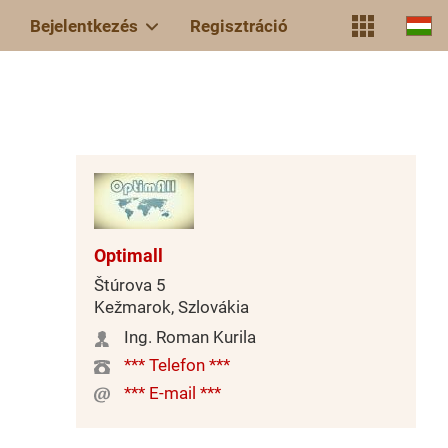
Bejelentkezés
Regisztráció
Optimall
Štúrova 5
Kežmarok, Szlovákia
Ing. Roman Kurila
*** Telefon ***
*** E-mail ***