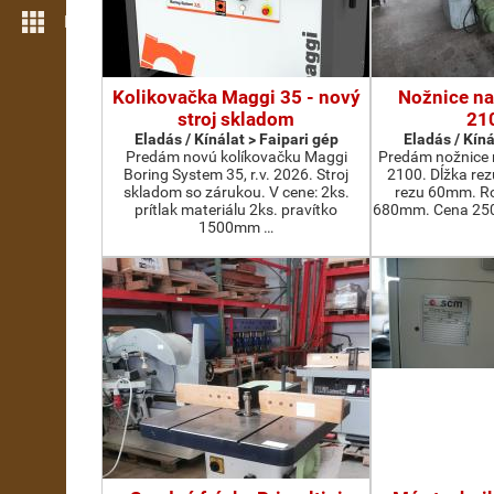
Még több funkció
Kolikovačka Maggi 35 - nový
Nožnice na
stroj skladom
21
Eladás / Kínálat > Faipari gép
Eladás / Kíná
Predám novú kolíkovačku Maggi
Predám nožnice 
Boring System 35, r.v. 2026. Stroj
2100. Dĺžka re
skladom so zárukou. V cene: 2ks.
rezu 60mm. Ro
prítlak materiálu 2ks. pravítko
680mm. Cena 2500
1500mm …