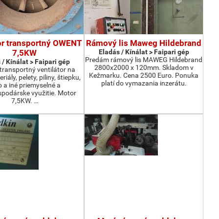
or transportný OWENT
Rámový lis Maweg Hildebrand
7,5KW
Eladás / Kínálat > Faipari gép
Predám rámový lis MAWEG Hildebrand
 / Kínálat > Faipari gép
2800x2000 x 120mm. Skladom v
ransportný ventilátor na
Kežmarku. Cena 2500 Euro. Ponuka
iály, pelety, piliny, štiepku,
platí do vymazania inzerátu.
o a iné priemyselné a
podárske využitie. Motor
7,5KW. …