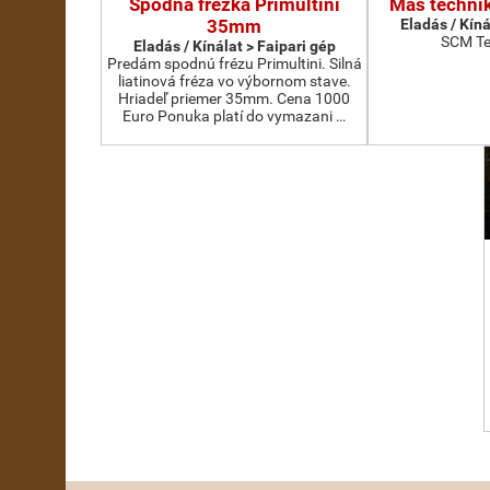
Spodná frézka Primultini
Más technik
35mm
Eladás / Kíná
SCM Te
Eladás / Kínálat > Faipari gép
Predám spodnú frézu Primultini. Silná
liatinová fréza vo výbornom stave.
Hriadeľ priemer 35mm. Cena 1000
Euro Ponuka platí do vymazani …