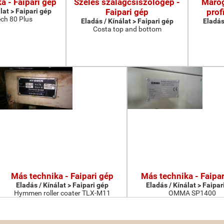
a - Faipari gép
Széles szalagcsiszológép -
Maróg
lat > Faipari gép
Faipari gép
prof
ch 80 Plus
Eladás / Kínálat > Faipari gép
Eladás
Costa top and bottom
Más technika - Faipari gép
Más technika - Faipar
Eladás / Kínálat > Faipari gép
Eladás / Kínálat > Faipar
Hymmen roller coater TLX-M11
OMMA SP1400