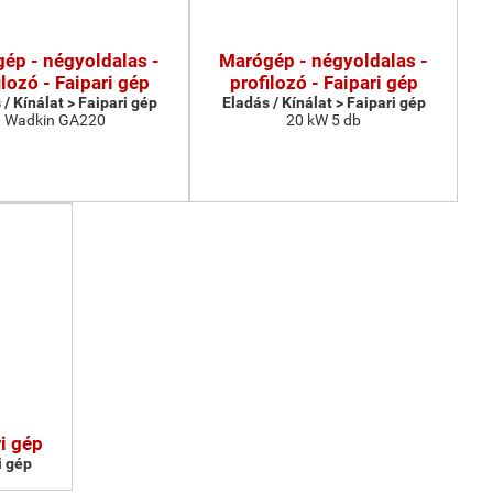
ép - négyoldalas -
Marógép - négyoldalas -
ilozó - Faipari gép
profilozó - Faipari gép
 / Kínálat > Faipari gép
Eladás / Kínálat > Faipari gép
Wadkin GA220
20 kW 5 db
i gép
i gép