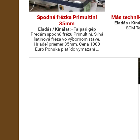
Spodná frézka Primultini
Más technik
35mm
Eladás / Kíná
SCM Te
Eladás / Kínálat > Faipari gép
Predám spodnú frézu Primultini. Silná
liatinová fréza vo výbornom stave.
Hriadeľ priemer 35mm. Cena 1000
Euro Ponuka platí do vymazani …