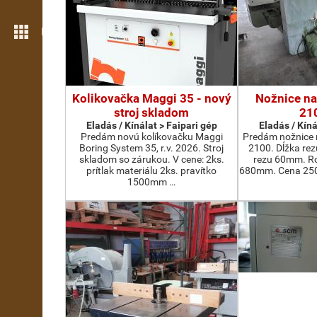
Még több funkció
Kolikovačka Maggi 35 - nový
Nožnice na
stroj skladom
21
Eladás / Kínálat > Faipari gép
Eladás / Kíná
Predám novú kolíkovačku Maggi
Predám nožnice 
Boring System 35, r.v. 2026. Stroj
2100. Dĺžka re
skladom so zárukou. V cene: 2ks.
rezu 60mm. Ro
prítlak materiálu 2ks. pravítko
680mm. Cena 2500
1500mm …