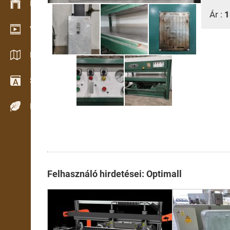
Készlet kezelés
Ár :
1
Video bemutatóterem
Katalógusok / Prospektusok
Szótár
Fafajok
Felhasználó hirdetései: Optimall