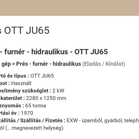
kus OTT JU65
- furnér - hidraulikus - OTT JU65
 gép > Prés - furnér - hidraulikus
(Eladás / Kínálat)
tó és típus :
OTT JU65
pot :
Használt
esítmény szükséglet :
2 kW
aterület :
2280 x 1250 mm
znyomás :
65 tonna
tási év :
1970
állítás / Szállítás / Fizetés :
EXW - üzemből, gyárból, telephe
ól (… megnevezett helység)