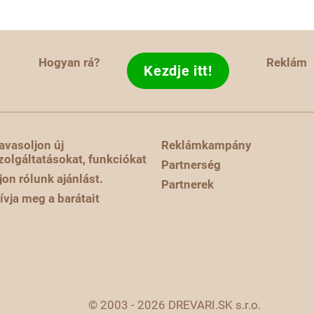
Hogyan rá?
Reklám
Kezdje itt!
avasoljon új
Reklámkampány
zolgáltatásokat, funkciókat
Partnerség
rjon rólunk ajánlást.
Partnerek
ívja meg a barátait
© 2003 - 2026 DREVARI.SK s.r.o.