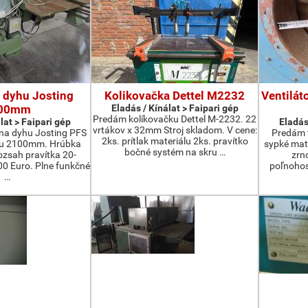
 dyhu Josting
Kolikovačka Dettel M2232
Ventilát
00mm
Eladás / Kínálat > Faipari gép
Predám kolíkovačku Dettel M-2232. 22
lat > Faipari gép
Eladás
vrtákov x 32mm Stroj skladom. V cene:
na dyhu Josting PFS
Predám t
2ks. prítlak materiálu 2ks. pravítko
zu 2100mm. Hrúbka
sypké mater
bočné systém na skru …
zsah pravítka 20-
zrn
 Euro. Plne funkčné
poľnohos
…