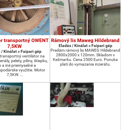
or transportný OWENT
Rámový lis Maweg Hildebrand
7,5KW
Eladás / Kínálat > Faipari gép
Predám rámový lis MAWEG Hildebrand
 / Kínálat > Faipari gép
2800x2000 x 120mm. Skladom v
ransportný ventilátor na
Kežmarku. Cena 2500 Euro. Ponuka
iály, pelety, piliny, štiepku,
platí do vymazania inzerátu.
o a iné priemyselné a
podárske využitie. Motor
7,5KW. …