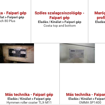
a - Faipari gép
Széles szalagcsiszológép -
Maróg
lat > Faipari gép
Faipari gép
prof
ch 80 Plus
Eladás / Kínálat > Faipari gép
Eladás
Costa top and bottom
Más technika - Faipari gép
Más technika - Faipar
Eladás / Kínálat > Faipari gép
Eladás / Kínálat > Faipar
Hymmen roller coater TLX-M11
OMMA SP1400