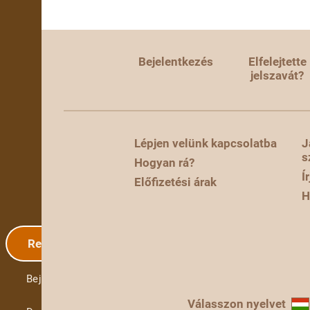
Bejelentkezés
Elfelejtette
jelszavát?
Lépjen velünk kapcsolatba
J
s
Hogyan rá?
Í
Előfizetési árak
H
Regisztráció
Bejelentkezés
Válasszon nyelvet