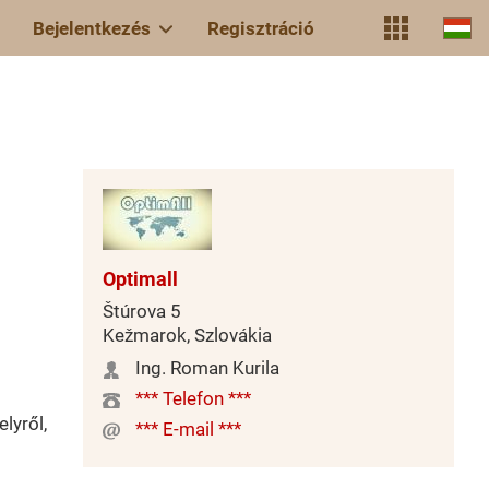
Bejelentkezés
Regisztráció
Optimall
Štúrova 5
Kežmarok, Szlovákia
Ing. Roman Kurila
*** Telefon ***
lyről,
*** E-mail ***