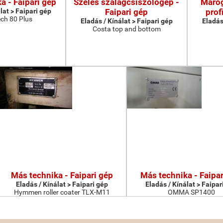
a - Faipari gép
Széles szalagcsiszológép -
Maróg
lat > Faipari gép
Faipari gép
prof
ch 80 Plus
Eladás / Kínálat > Faipari gép
Eladás
Costa top and bottom
Más technika - Faipari gép
Más technika - Faipar
Eladás / Kínálat > Faipari gép
Eladás / Kínálat > Faipar
Hymmen roller coater TLX-M11
OMMA SP1400