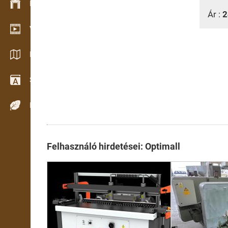
Készlet kezelés
Ár :
2
Video bemutatóterem
Katalógusok / Prospektusok
Szótár
Fafajok
Felhasználó hirdetései: Optimall