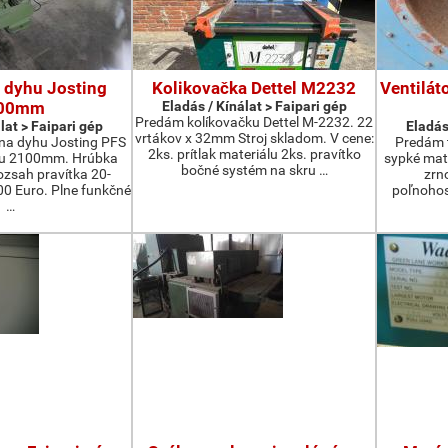
 dyhu Josting
Kolikovačka Dettel M2232
Ventilát
00mm
Eladás / Kínálat > Faipari gép
Predám kolíkovačku Dettel M-2232. 22
lat > Faipari gép
Eladás
vrtákov x 32mm Stroj skladom. V cene:
na dyhu Josting PFS
Predám t
2ks. prítlak materiálu 2ks. pravítko
zu 2100mm. Hrúbka
sypké mater
bočné systém na skru …
zsah pravítka 20-
zrn
 Euro. Plne funkčné
poľnohos
…