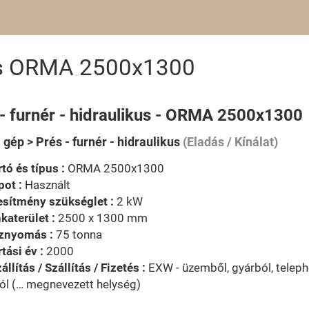
ikus ORMA 2500x1300
 - furnér - hidraulikus - ORMA 2500x1300
 gép > Prés - furnér - hidraulikus
(Eladás / Kínálat)
tó és típus :
ORMA 2500x1300
pot :
Használt
esítmény szükséglet :
2 kW
aterület :
2500 x 1300 mm
znyomás :
75 tonna
tási év :
2000
állítás / Szállítás / Fizetés :
EXW - üzemből, gyárból, telephe
ól (… megnevezett helység)