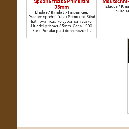
Spodná frézka Primultini
Más technik
35mm
Eladás / Kíná
SCM Te
Eladás / Kínálat > Faipari gép
Predám spodnú frézu Primultini. Silná
liatinová fréza vo výbornom stave.
Hriadeľ priemer 35mm. Cena 1000
Euro Ponuka platí do vymazani …