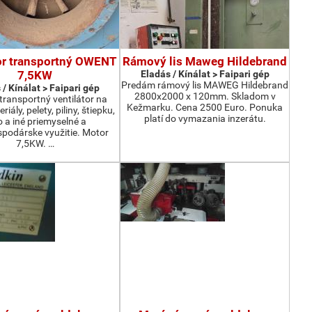
or transportný OWENT
Rámový lis Maweg Hildebrand
7,5KW
Eladás / Kínálat > Faipari gép
Predám rámový lis MAWEG Hildebrand
 / Kínálat > Faipari gép
2800x2000 x 120mm. Skladom v
ransportný ventilátor na
Kežmarku. Cena 2500 Euro. Ponuka
iály, pelety, piliny, štiepku,
platí do vymazania inzerátu.
o a iné priemyselné a
podárske využitie. Motor
7,5KW. …