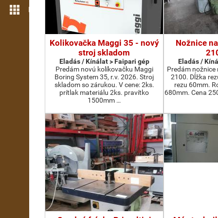
Még több funkció
Kolikovačka Maggi 35 - nový
Nožnice na
stroj skladom
21
Eladás / Kínálat > Faipari gép
Eladás / Kíná
Predám novú kolíkovačku Maggi
Predám nožnice 
Boring System 35, r.v. 2026. Stroj
2100. Dĺžka re
skladom so zárukou. V cene: 2ks.
rezu 60mm. Ro
prítlak materiálu 2ks. pravítko
680mm. Cena 2500
1500mm …