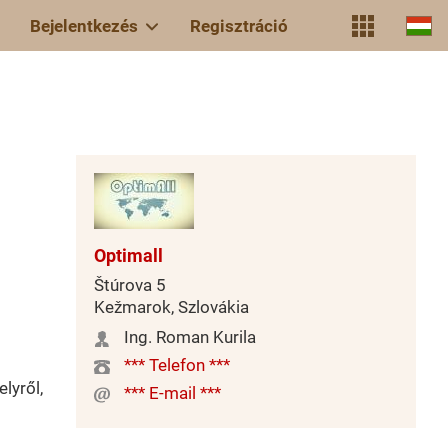
Bejelentkezés
Regisztráció
Optimall
Štúrova 5
Kežmarok, Szlovákia
Ing. Roman Kurila
*** Telefon ***
lyről,
*** E-mail ***