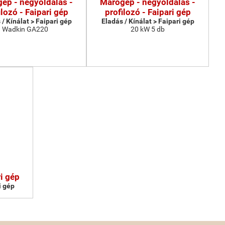
ép - négyoldalas -
Marógép - négyoldalas -
ilozó - Faipari gép
profilozó - Faipari gép
 / Kínálat > Faipari gép
Eladás / Kínálat > Faipari gép
Wadkin GA220
20 kW 5 db
i gép
i gép