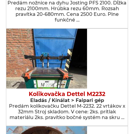
Predám nožnice na dyhu Josting PFS 2100. Dĺžka
rezu 2100mm. Hrúbka rezu 60mm. Rozsah
pravítka 20-680mm. Cena 2500 Euro. Plne
funkčné …
Kolikovačka Dettel M2232
Eladás / Kínálat > Faipari gép
Predám kolíkovačku Dettel M-2232. 22 vrtákov x
32mm Stroj skladom. V cene: 2ks. prítlak
materiálu 2ks. pravítko bočné systém na skru …