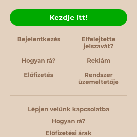
Kezdje itt!
Bejelentkezés
Elfelejtette
jelszavát?
Hogyan rá?
Reklám
Előfizetés
Rendszer
üzemeltetője
Lépjen velünk kapcsolatba
Hogyan rá?
Előfizetési árak