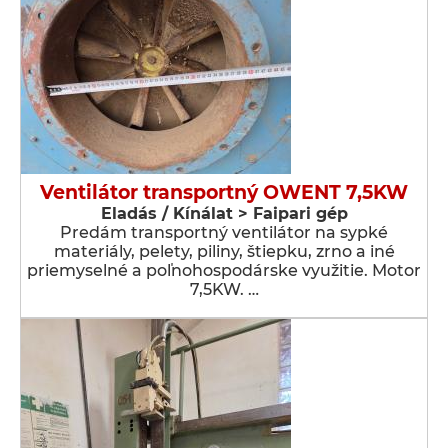
Ventilátor transportný OWENT 7,5KW
Eladás / Kínálat > Faipari gép
Predám transportný ventilátor na sypké
materiály, pelety, piliny, štiepku, zrno a iné
priemyselné a poľnohospodárske využitie. Motor
7,5KW. …