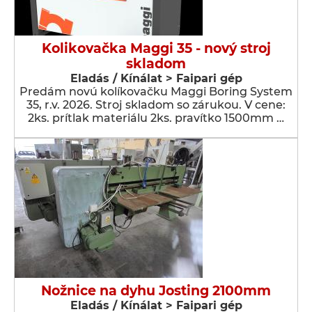
Kolikovačka Maggi 35 - nový stroj
skladom
Eladás / Kínálat > Faipari gép
Predám novú kolíkovačku Maggi Boring System
35, r.v. 2026. Stroj skladom so zárukou. V cene:
2ks. prítlak materiálu 2ks. pravítko 1500mm …
Nožnice na dyhu Josting 2100mm
Eladás / Kínálat > Faipari gép