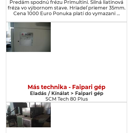
Predám spodnú frézu Primultini. Silná liatinová
fréza vo výbornom stave. Hriadeľ priemer 35mm.
Cena 1000 Euro Ponuka platí do vymazani …
Más technika - Faipari gép
Eladás / Kínálat > Faipari gép
SCM Tech 80 Plus