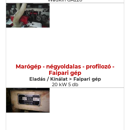
Marógép - négyoldalas - profilozó -
Faipari gép
Eladás / Kínálat > Faipari gép
20 kW 5 db