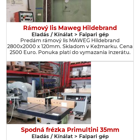
Rámový lis Maweg Hildebrand
Eladás / Kínálat > Faipari gép
Predám rámový lis MAWEG Hildebrand
2800x2000 x 120mm. Skladom v Kežmarku. Cena
2500 Euro. Ponuka platí do vymazania inzerátu.
Spodná frézka Primultini 35mm
Eladás / Kínálat > Faipari gép