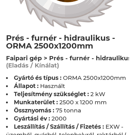
Prés - furnér - hidraulikus -
ORMA 2500x1200mm
Faipari gép > Prés - furnér - hidraulikus
(Eladás / Kínálat)
Gyártó és típus :
ORMA 2500x1200mm
Állapot :
Használt
Teljesítmény szükséglet :
2 kW
Munkaterület :
2500 x 1200 mm
Össznyomás :
75 tonna
Gyártási év :
2000
Leszállítás / Szállítás / Fizetés :
EXW -
üzemből, gyárból, telephelyről, raktárból (…