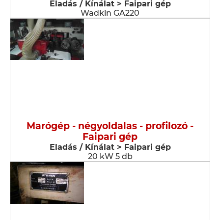
Eladás / Kínálat > Faipari gép
Wadkin GA220
Marógép - négyoldalas - profilozó -
Faipari gép
Eladás / Kínálat > Faipari gép
20 kW 5 db