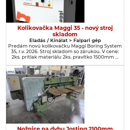
Kolikovačka Maggi 35 - nový stroj
skladom
Eladás / Kínálat > Faipari gép
Predám novú kolíkovačku Maggi Boring System
35, r.v. 2026. Stroj skladom so zárukou. V cene:
2ks. prítlak materiálu 2ks. pravítko 1500mm …
Nožnice na dyhu Josting 2100mm