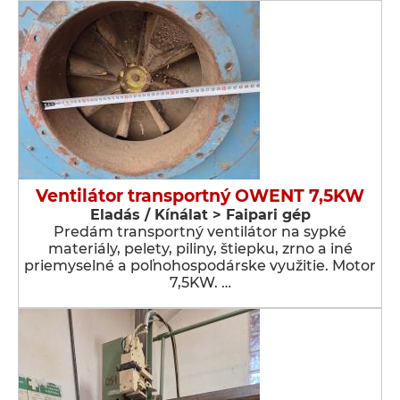
Ventilátor transportný OWENT 7,5KW
Eladás / Kínálat > Faipari gép
Predám transportný ventilátor na sypké
materiály, pelety, piliny, štiepku, zrno a iné
priemyselné a poľnohospodárske využitie. Motor
7,5KW. …