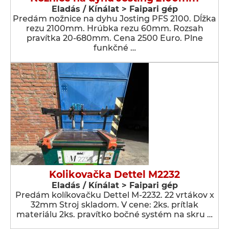
Eladás / Kínálat > Faipari gép
Predám nožnice na dyhu Josting PFS 2100. Dĺžka
rezu 2100mm. Hrúbka rezu 60mm. Rozsah
pravítka 20-680mm. Cena 2500 Euro. Plne
funkčné …
Kolikovačka Dettel M2232
Eladás / Kínálat > Faipari gép
Predám kolíkovačku Dettel M-2232. 22 vrtákov x
32mm Stroj skladom. V cene: 2ks. prítlak
materiálu 2ks. pravítko bočné systém na skru …