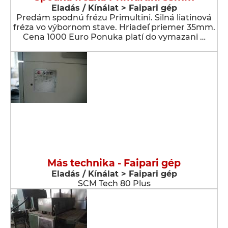
Eladás / Kínálat > Faipari gép
Predám spodnú frézu Primultini. Silná liatinová
fréza vo výbornom stave. Hriadeľ priemer 35mm.
Cena 1000 Euro Ponuka platí do vymazani …
Más technika - Faipari gép
Eladás / Kínálat > Faipari gép
SCM Tech 80 Plus