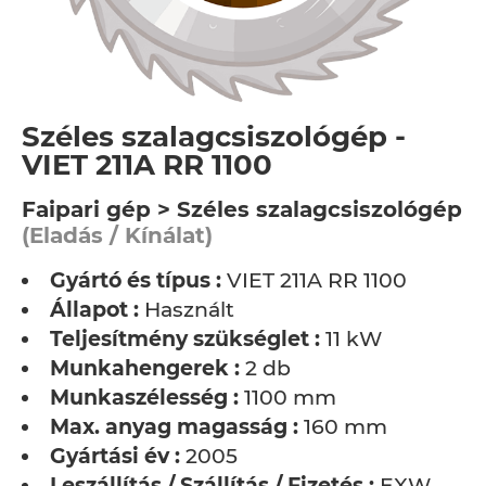
Széles szalagcsiszológép -
VIET 211A RR 1100
Faipari gép > Széles szalagcsiszológép
(Eladás / Kínálat)
Gyártó és típus :
VIET 211A RR 1100
Állapot :
Használt
Teljesítmény szükséglet :
11 kW
Munkahengerek :
2 db
Munkaszélesség :
1100 mm
Max. anyag magasság :
160 mm
Gyártási év :
2005
Leszállítás / Szállítás / Fizetés :
EXW -