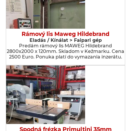
Rámový lis Maweg Hildebrand
Eladás / Kínálat > Faipari gép
Predám rámový lis MAWEG Hildebrand
2800x2000 x 120mm. Skladom v Kežmarku. Cena
2500 Euro. Ponuka platí do vymazania inzerátu.
Spodná frézka Primultini 35mm