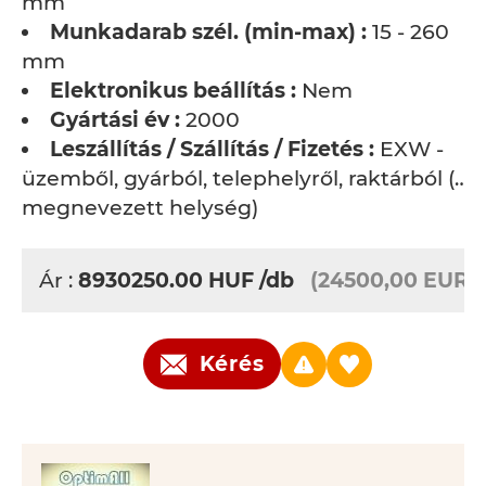
mm
Munkadarab szél. (min-max) :
15 - 260
mm
Elektronikus beállítás :
Nem
Gyártási év :
2000
Leszállítás / Szállítás / Fizetés :
EXW -
üzemből, gyárból, telephelyről, raktárból (…
megnevezett helység)
Ár :
8930250.00
HUF
/db
(24500,00 EUR)
Kérés