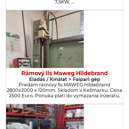
7,5KW. …
Rámový lis Maweg Hildebrand
Eladás / Kínálat > Faipari gép
Predám rámový lis MAWEG Hildebrand
2800x2000 x 120mm. Skladom v Kežmarku. Cena
2500 Euro. Ponuka platí do vymazania inzerátu.