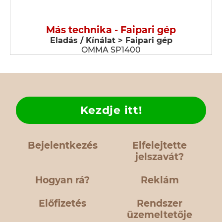
Más technika - Faipari gép
Eladás / Kínálat > Faipari gép
OMMA SP1400
Kezdje itt!
Bejelentkezés
Elfelejtette
jelszavát?
Hogyan rá?
Reklám
Előfizetés
Rendszer
üzemeltetője