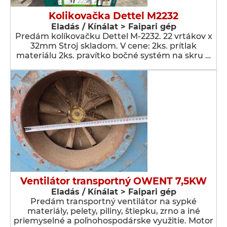
Kolikovačka Dettel M2232
Eladás / Kínálat > Faipari gép
Predám kolíkovačku Dettel M-2232. 22 vrtákov x
32mm Stroj skladom. V cene: 2ks. prítlak
materiálu 2ks. pravítko bočné systém na skru …
Ventilátor transportný OWENT 7,5KW
Eladás / Kínálat > Faipari gép
Predám transportný ventilátor na sypké
materiály, pelety, piliny, štiepku, zrno a iné
priemyselné a poľnohospodárske využitie. Motor