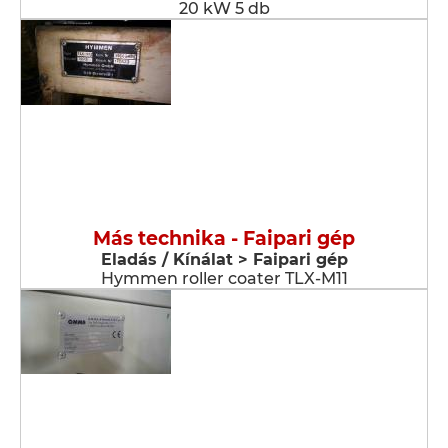
20 kW 5 db
Más technika - Faipari gép
Eladás / Kínálat > Faipari gép
Hymmen roller coater TLX-M11