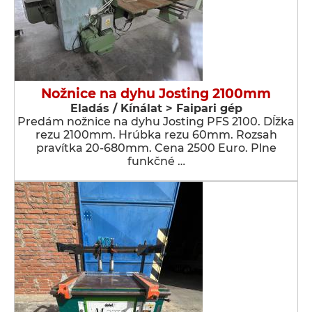
Nožnice na dyhu Josting 2100mm
Eladás / Kínálat > Faipari gép
Predám nožnice na dyhu Josting PFS 2100. Dĺžka
rezu 2100mm. Hrúbka rezu 60mm. Rozsah
pravítka 20-680mm. Cena 2500 Euro. Plne
funkčné …