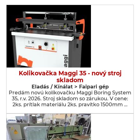
Kolikovačka Maggi 35 - nový stroj
skladom
Eladás / Kínálat > Faipari gép
Predám novú kolíkovačku Maggi Boring System
35, r.v. 2026. Stroj skladom so zárukou. V cene:
2ks. prítlak materiálu 2ks. pravítko 1500mm …