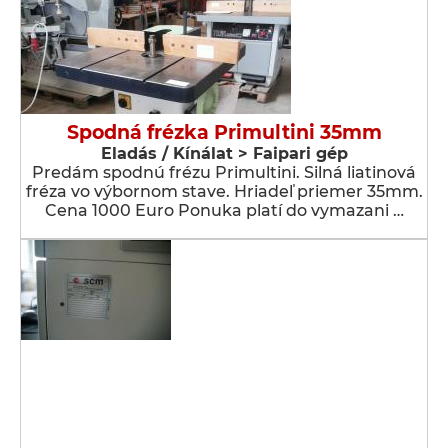
Spodná frézka Primultini 35mm
Eladás / Kínálat > Faipari gép
Predám spodnú frézu Primultini. Silná liatinová
fréza vo výbornom stave. Hriadeľ priemer 35mm.
Cena 1000 Euro Ponuka platí do vymazani …