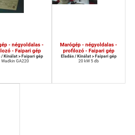
ép - négyoldalas -
Marógép - négyoldalas -
ilozó - Faipari gép
profilozó - Faipari gép
 / Kínálat > Faipari gép
Eladás / Kínálat > Faipari gép
Wadkin GA220
20 kW 5 db