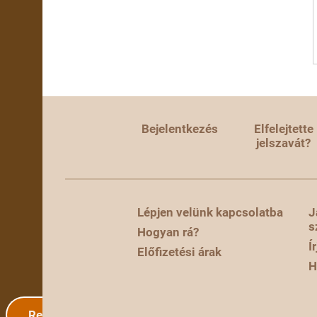
Bejelentkezés
Elfelejtette
jelszavát?
Lépjen velünk kapcsolatba
J
s
Hogyan rá?
Í
Előfizetési árak
H
Regisztráció