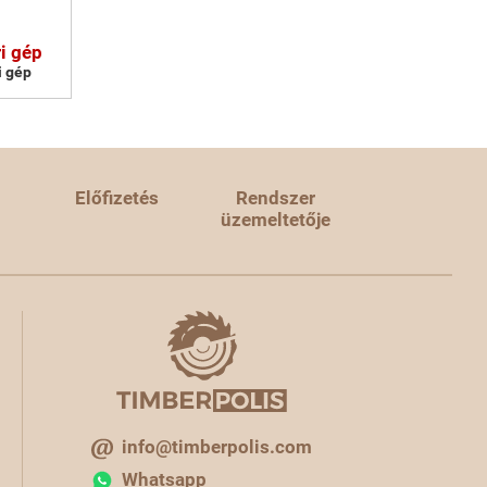
i gép
i gép
Előfizetés
Rendszer
üzemeltetője
info@timberpolis.com
Whatsapp