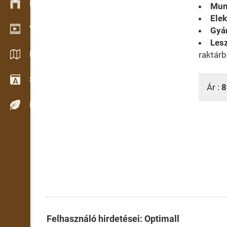
Készlet kezelés
Mun
Elek
Video bemutatóterem
Gyár
Lesz
Katalógusok / Prospektusok
raktárb
Szótár
Ár :
8
Fafajok
Felhasználó hirdetései: Optimall