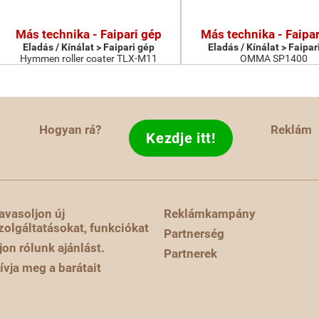
Más technika - Faipari gép
Más technika - Faipar
Eladás / Kínálat > Faipari gép
Eladás / Kínálat > Faipar
Hymmen roller coater TLX-M11
OMMA SP1400
Hogyan rá?
Reklám
Kezdje itt!
avasoljon új
Reklámkampány
zolgáltatásokat, funkciókat
Partnerség
rjon rólunk ajánlást.
Partnerek
ívja meg a barátait