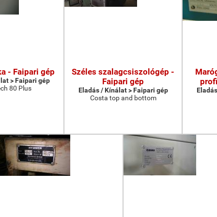
a - Faipari gép
Széles szalagcsiszológép -
Maróg
lat > Faipari gép
Faipari gép
prof
ch 80 Plus
Eladás / Kínálat > Faipari gép
Eladás
Costa top and bottom