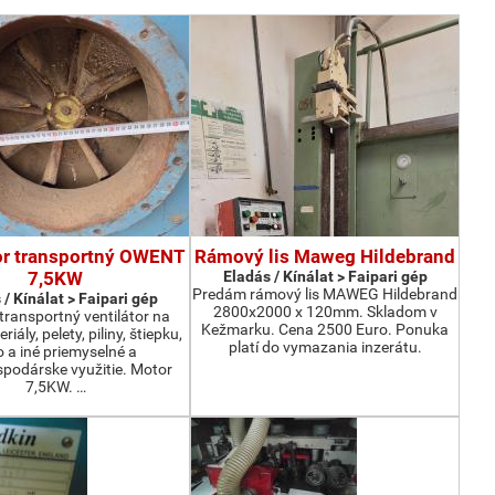
or transportný OWENT
Rámový lis Maweg Hildebrand
7,5KW
Eladás / Kínálat > Faipari gép
Predám rámový lis MAWEG Hildebrand
 / Kínálat > Faipari gép
2800x2000 x 120mm. Skladom v
ransportný ventilátor na
Kežmarku. Cena 2500 Euro. Ponuka
iály, pelety, piliny, štiepku,
platí do vymazania inzerátu.
o a iné priemyselné a
podárske využitie. Motor
7,5KW. …