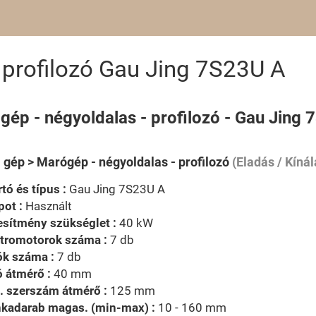
 profilozó Gau Jing 7S23U A
gép - négyoldalas - profilozó - Gau Jing
i gép > Marógép - négyoldalas - profilozó
(Eladás / Kínál
tó és típus :
Gau Jing 7S23U A
pot :
Használt
esítmény szükséglet :
40 kW
ktromotorok száma :
7 db
ók száma :
7 db
 átmérő :
40 mm
. szerszám átmérő :
125 mm
kadarab magas. (min-max) :
10 - 160 mm