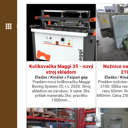
Még több funkció
Kolikovačka Maggi 35 - nový
Nožnice na
stroj skladom
21
Eladás / Kínálat > Faipari gép
Eladás / Kíná
Predám novú kolíkovačku Maggi
Predám nožnice 
Boring System 35, r.v. 2026. Stroj
2100. Dĺžka re
skladom so zárukou. V cene: 2ks.
rezu 60mm. Ro
prítlak materiálu 2ks. pravítko
680mm. Cena 2500
1500mm …