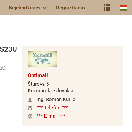
Bejelentkezés
Regisztráció
 7S23U
at)
Optimall
Štúrova 5
Kežmarok, Szlovákia
Ing. Roman Kurila
*** Telefon ***
*** E-mail ***