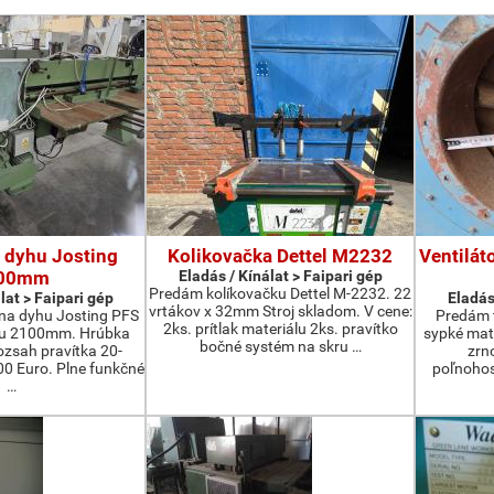
 dyhu Josting
Kolikovačka Dettel M2232
Ventilát
00mm
Eladás / Kínálat > Faipari gép
Predám kolíkovačku Dettel M-2232. 22
lat > Faipari gép
Eladás
vrtákov x 32mm Stroj skladom. V cene:
na dyhu Josting PFS
Predám t
2ks. prítlak materiálu 2ks. pravítko
zu 2100mm. Hrúbka
sypké mater
bočné systém na skru …
zsah pravítka 20-
zrn
 Euro. Plne funkčné
poľnohos
…