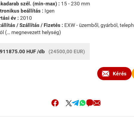
kadarab szél. (min-max) :
15 - 230 mm
tronikus beállítás :
Igen
tási év :
2010
állítás / Szállítás / Fizetés :
EXW - üzemből, gyárból, telephe
ól (… megnevezett helység)
911875.00
HUF
/db
(24500,00 EUR)
Kérés