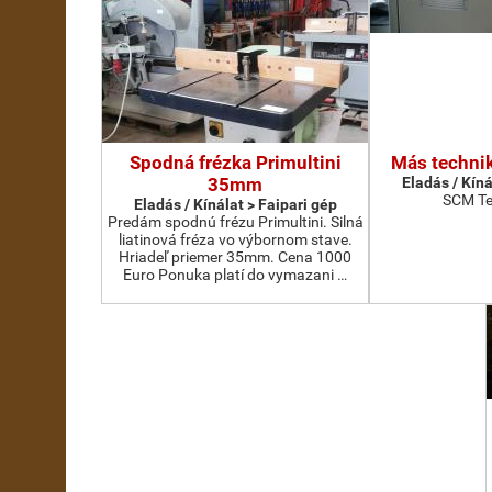
Spodná frézka Primultini
Más technik
35mm
Eladás / Kíná
SCM Te
Eladás / Kínálat > Faipari gép
Predám spodnú frézu Primultini. Silná
liatinová fréza vo výbornom stave.
Hriadeľ priemer 35mm. Cena 1000
Euro Ponuka platí do vymazani …