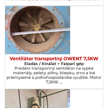
Ventilátor transportný OWENT 7,5KW
Eladás / Kínálat > Faipari gép
Predám transportný ventilátor na sypké
materiály, pelety, piliny, štiepku, zrno a iné
priemyselné a poľnohospodárske využitie. Motor
7,5KW. …