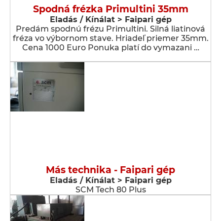
Spodná frézka Primultini 35mm
Eladás / Kínálat > Faipari gép
Predám spodnú frézu Primultini. Silná liatinová
fréza vo výbornom stave. Hriadeľ priemer 35mm.
Cena 1000 Euro Ponuka platí do vymazani …
Más technika - Faipari gép
Eladás / Kínálat > Faipari gép
SCM Tech 80 Plus