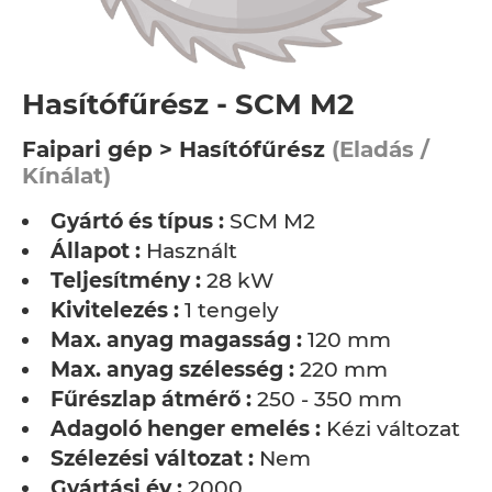
Hasítófűrész - SCM M2
Faipari gép > Hasítófűrész
(Eladás /
Kínálat)
Gyártó és típus :
SCM M2
Állapot :
Használt
Teljesítmény :
28 kW
Kivitelezés :
1 tengely
Max. anyag magasság :
120 mm
Max. anyag szélesség :
220 mm
Fűrészlap átmérő :
250 - 350 mm
Adagoló henger emelés :
Kézi változat
Szélezési változat :
Nem
Gyártási év :
2000