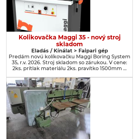
Kolikovačka Maggi 35 - nový stroj
skladom
Eladás / Kínálat > Faipari gép
Predám novú kolíkovačku Maggi Boring System
35, r.v. 2026. Stroj skladom so zárukou. V cene:
2ks. prítlak materiálu 2ks. pravítko 1500mm …