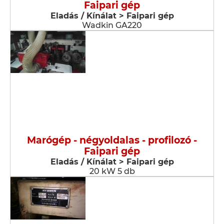
Faipari gép
Eladás / Kínálat > Faipari gép
Wadkin GA220
Marógép - négyoldalas - profilozó -
Faipari gép
Eladás / Kínálat > Faipari gép
20 kW 5 db