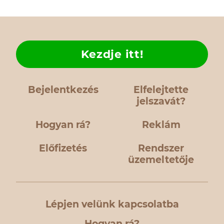
Kezdje itt!
Bejelentkezés
Elfelejtette
jelszavát?
Hogyan rá?
Reklám
Előfizetés
Rendszer
üzemeltetője
Lépjen velünk kapcsolatba
Hogyan rá?