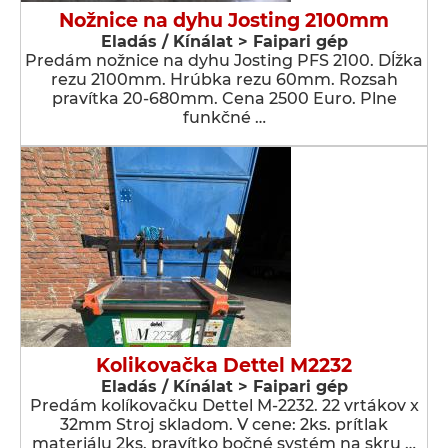
Nožnice na dyhu Josting 2100mm
Eladás / Kínálat > Faipari gép
Predám nožnice na dyhu Josting PFS 2100. Dĺžka
rezu 2100mm. Hrúbka rezu 60mm. Rozsah
pravítka 20-680mm. Cena 2500 Euro. Plne
funkčné …
Kolikovačka Dettel M2232
Eladás / Kínálat > Faipari gép
Predám kolíkovačku Dettel M-2232. 22 vrtákov x
32mm Stroj skladom. V cene: 2ks. prítlak
materiálu 2ks. pravítko bočné systém na skru …