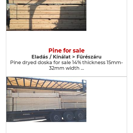
Pine for sale
Eladás / Kínálat > Fűrészáru
Pine dryed doska for sale 14% thickness 15mm-
32mm width …