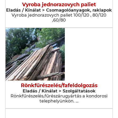
Vyroba jednorazovych paliet
Eladás / Kínálat > Csomagolóanyagok, raklapok
Vyroba jednorazovych paliet 100/120 , 80/120
,60/80
Rönkfűrészelés/fafeldolgozás
Eladás / Kínálat > Szolgáltatások
Rönkfűrészelés,fűrészárugyártás a kondorosi
telephelyünkön. …