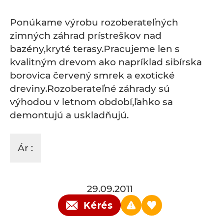
Ponúkame výrobu rozoberateľných
zimných záhrad prístreškov nad
bazény,kryté terasy.Pracujeme len s
kvalitným drevom ako napríklad sibírska
borovica červený smrek a exotické
dreviny.Rozoberateľné záhrady sú
výhodou v letnom období,ľahko sa
demontujú a uskladňujú.
Ár :
29.09.2011
Kérés