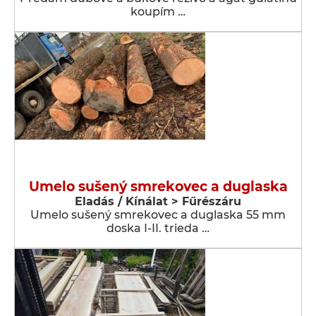
koupím …
Umelo sušený smrekovec a duglaska
Eladás / Kínálat > Fűrészáru
Umelo sušený smrekovec a duglaska 55 mm
doska I-II. trieda …