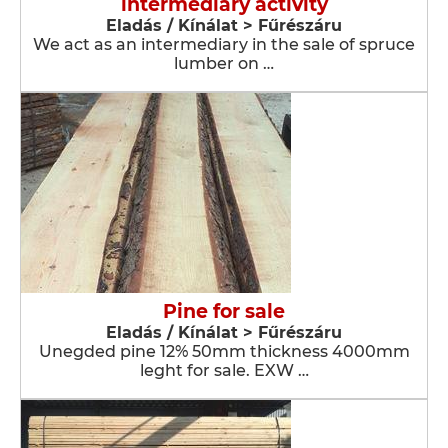
intermediary activity
Eladás / Kínálat > Fűrészáru
We act as an intermediary in the sale of spruce
lumber on …
Pine for sale
Eladás / Kínálat > Fűrészáru
Unegded pine 12% 50mm thickness 4000mm
leght for sale. EXW …