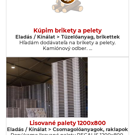
Kúpim brikety a pelety
Eladás / Kínálat > Tüzelőanyag, brikettek
Hľadám dodávateľa na brikety a pelety.
Kamiónový odber. …
Lisované palety 1200x800
Eladás / Kínálat > Csomagolóanyagok, raklapok