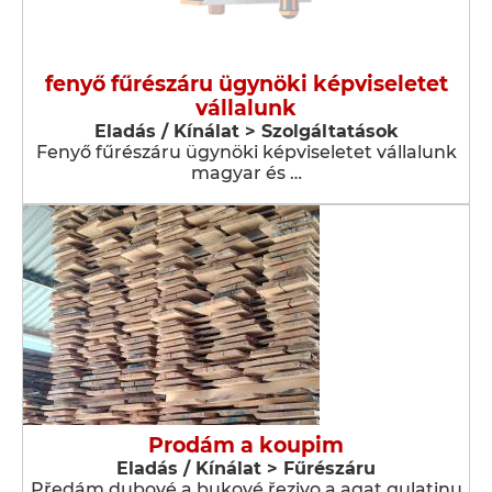
fenyő fűrészáru ügynöki képviseletet
vállalunk
Eladás / Kínálat > Szolgáltatások
Fenyő fűrészáru ügynöki képviseletet vállalunk
magyar és …
Prodám a koupim
Eladás / Kínálat > Fűrészáru
Předám dubové a bukové řezivo a agat gulatinu