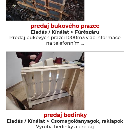
predaj bukového prazce
Eladás / Kínálat > Fűrészáru
Predaj bukovych pražci 1000m3 viac informace
na telefonním …
predaj bedinky
Eladás / Kínálat > Csomagolóanyagok, raklapok
Výroba bedinky a predaj