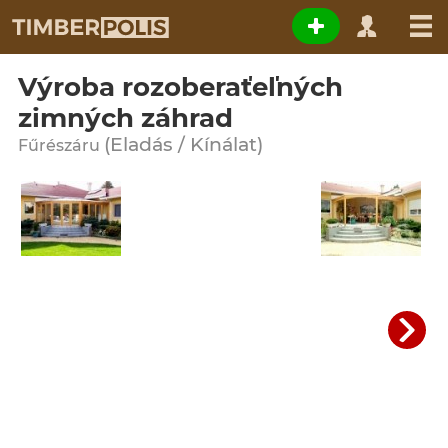
Výroba rozoberaťeľných
zimných záhrad
(Eladás / Kínálat)
Fűrészáru