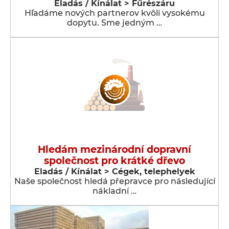
Eladás / Kínálat > Fűrészáru
Hľadáme nových partnerov kvôli vysokému
dopytu. Sme jedným …
Hledám mezinárodní dopravní
společnost pro krátké dřevo
Eladás / Kínálat > Cégek, telephelyek
Naše společnost hledá přepravce pro následující
nákladní …