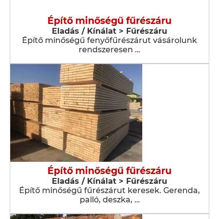
Építő minőségű fűrészáru
Eladás / Kínálat > Fűrészáru
Építő minőségű fenyőfűrészárut vásárolunk
rendszeresen …
Építő minőségű fűrészáru
Eladás / Kínálat > Fűrészáru
Építő minőségű fűrészárut keresek. Gerenda,
palló, deszka, …