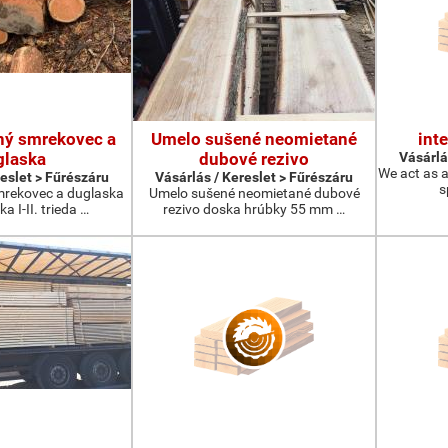
ný smrekovec a
Umelo sušené neomietané
int
glaska
dubové rezivo
Vásárlá
We act as a
reslet > Fűrészáru
Vásárlás / Kereslet > Fűrészáru
s
rekovec a duglaska
Umelo sušené neomietané dubové
 I-II. trieda …
rezivo doska hrúbky 55 mm …