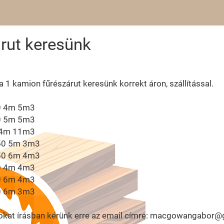
rut keresünk
 1 kamion fűrészárut keresünk korrekt áron, szállítással.
0 4m 5m3
0 5m 5m3
 4m 11m3
50 5m 3m3
50 6m 4m3
0 4m 4m3
0 6m 4m3
0 6m 3m3
tokat írásban kérünk erre az email címre: macgowangabor