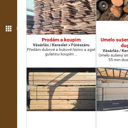
Még több funkció
Prodám a koupim
Umelo suše
Vásárlás / Kereslet > Fűrészáru
du
Předám dubové a bukové řezivo a agat
Vásárlás / Ke
gulatinu koupím …
Umelo sušený sm
55 mm doska