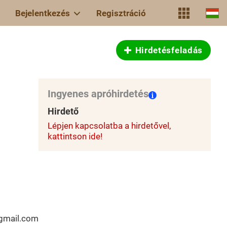
Bejelentkezés
Regisztráció
Hirdetésfeladás
Ingyenes apróhirdetés
Hirdető
Lépjen kapcsolatba a hirdetővel,
kattintson ide!
@gmail.com