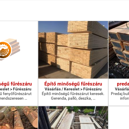
ségű fűrészáru
Építő minőségű fűrészáru
preda
reslet > Fűrészáru
Vásárlás / Kereslet > Fűrészáru
Vásárlá
ű fenyőfűrészárut
Építő minőségű fűrészárut keresek.
Predaj bu
rendszeresen …
Gerenda, palló, deszka, …
info