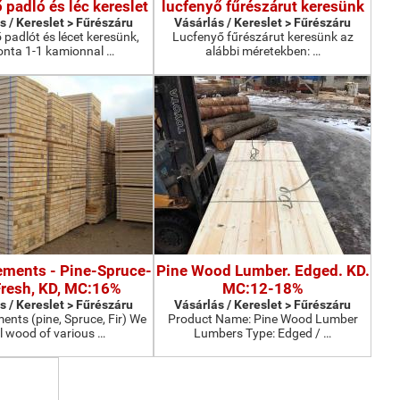
 padló és léc kereslet
lucfenyő fűrészárut keresünk
s / Kereslet > Fűrészáru
Vásárlás / Kereslet > Fűrészáru
 padlót és lécet keresünk,
Lucfenyő fűrészárut keresünk az
nta 1-1 kamionnal …
alábbi méretekben: …
lements - Pine-Spruce-
Pine Wood Lumber. Edged. KD.
 Fresh, KD, MC:16%
MC:12-18%
s / Kereslet > Fűrészáru
Vásárlás / Kereslet > Fűrészáru
ments (pine, Spruce, Fir) We
Product Name: Pine Wood Lumber
ll wood of various …
Lumbers Type: Edged / …