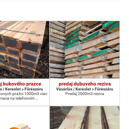
j bukového prazce
predaj dubuveho reziva
s / Kereslet > Fűrészáru
Vásárlás / Kereslet > Fűrészáru
kovych pražci 1000m3 viac
Predaj 2000m3 reziva
rmace na telefonním …