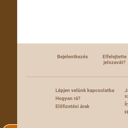
Bejelentkezés
Elfelejtette
jelszavát?
Lépjen velünk kapcsolatba
J
s
Hogyan rá?
Í
Előfizetési árak
H