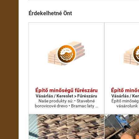
Érdekelhetné Önt
Építő minőségű fűrészáru
Építő minő
Vásárlás / Kereslet > Fűrészáru
Vásárlás / Ke
Naše produkty sú: • Stavebné
Építő minőség
borovicové drevo • Bramac laty …
vásárolunk 