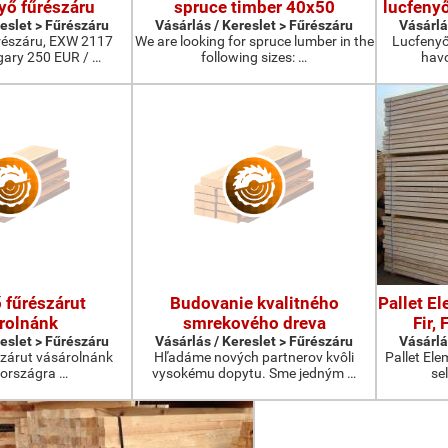
yő fűrészáru
spruce timber 40x50
lucfenyő
reslet > Fűrészáru
Vásárlás / Kereslet > Fűrészáru
Vásárlá
űrészáru, EXW 2117
We are looking for spruce lumber in the
Lucfenyő
ary 250 EUR / …
following sizes: …
havo
 fűrészárut
Budovanie kvalitného
Pallet E
rolnánk
smrekového dreva
Fir,
reslet > Fűrészáru
Vásárlás / Kereslet > Fűrészáru
Vásárlá
szárut vásárolnánk
Hľadáme nových partnerov kvôli
Pallet Ele
országra …
vysokému dopytu. Sme jedným …
se