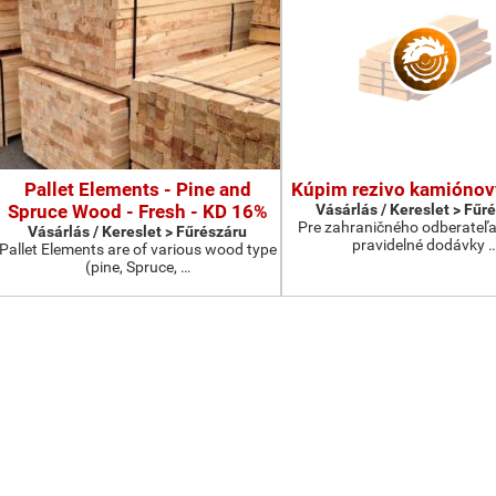
Pallet Elements - Pine and
Kúpim rezivo kamiónov
Spruce Wood - Fresh - KD 16%
Vásárlás / Kereslet > Fűr
Pre zahraničného odberateľ
Vásárlás / Kereslet > Fűrészáru
pravidelné dodávky 
Pallet Elements are of various wood type
(pine, Spruce, …