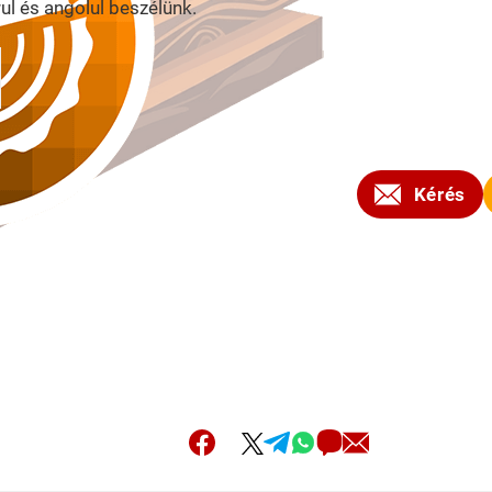
l és angolul beszélünk.
2023
Kérés