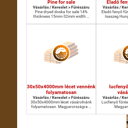
Pine for sale
Eladó fen
Vásárlás / Kereslet > Fűrészáru
Vásárlás / Ke
Pine dryed doska for sale 14%
Eladó fenyő f
thickness 15mm-32mm width …
Isaszeg Hung
30x50x4000mm lécet vennénk
lucfenyő
folyamatosan
vásá
Vásárlás / Kereslet > Fűrészáru
Vásárlás / Ke
30x50x4000mm lécet vásárolnánk
Lucfenyő fűré
folyamatosan. Magyarországra …
Magyar