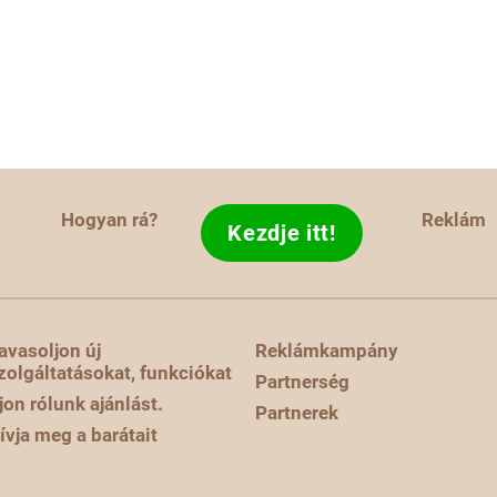
Hogyan rá?
Reklám
Kezdje itt!
avasoljon új
Reklámkampány
zolgáltatásokat, funkciókat
Partnerség
rjon rólunk ajánlást.
Partnerek
ívja meg a barátait