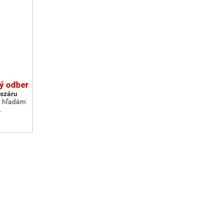
ý odber
észáru
a hľadám
…