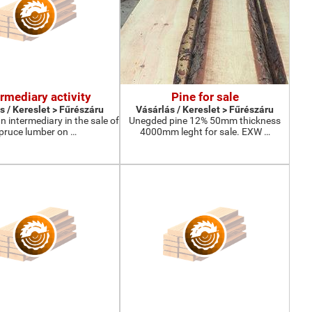
ermediary activity
Pine for sale
s / Kereslet > Fűrészáru
Vásárlás / Kereslet > Fűrészáru
n intermediary in the sale of
Unegded pine 12% 50mm thickness
pruce lumber on …
4000mm leght for sale. EXW …