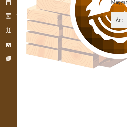
Magyaru
Készlet kezelés
Video bemutatóterem
Ár :
Katalógusok / Prospektusok
Szótár
13.10.
Fafajok