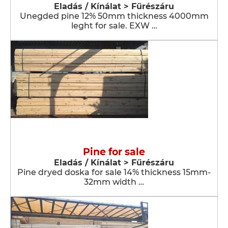
Eladás / Kínálat > Fűrészáru
Unegded pine 12% 50mm thickness 4000mm
leght for sale. EXW …
Pine for sale
Eladás / Kínálat > Fűrészáru
Pine dryed doska for sale 14% thickness 15mm-
32mm width …