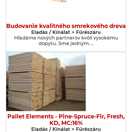
Budovanie kvalitného smrekového dreva
Eladás / Kínálat > Fűrészáru
Hľadáme nových partnerov kvôli vysokému
dopytu. Sme jedným …
Pallet Elements - Pine-Spruce-Fir, Fresh,
KD, MC:16%
Eladás / Kínálat > Fűrészáru