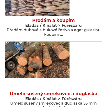
Prodám a koupim
Eladás / Kínálat > Fűrészáru
Předám dubové a bukové řezivo a agat gulatinu
koupím …
Umelo sušený smrekovec a duglaska
Eladás / Kínálat > Fűrészáru
Umelo sušený smrekovec a duglaska 55 mm