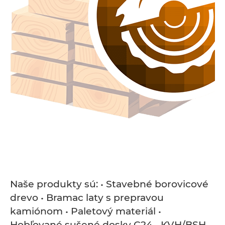
Naše produkty sú: • Stavebné borovicové
drevo • Bramac laty s prepravou
kamiónom • Paletový materiál •
Hobľované sušené dosky C24 • KVH/BSH •