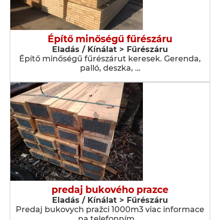
Építő minőségű fűrészáru
Eladás / Kínálat > Fűrészáru
Építő minőségű fűrészárut keresek. Gerenda,
palló, deszka, …
predaj bukového prazce
Eladás / Kínálat > Fűrészáru
Predaj bukovych pražci 1000m3 viac informace
na telefonním …