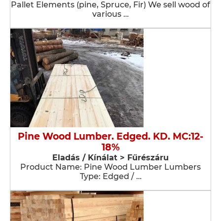
Pallet Elements (pine, Spruce, Fir) We sell wood of
various …
Pine Wood Lumber. Edged. KD. MC:12-
18%
Eladás / Kínálat > Fűrészáru
Product Name: Pine Wood Lumber Lumbers
Type: Edged / …