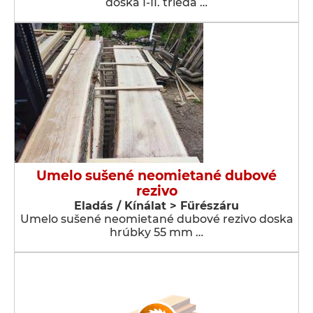
doska I-II. trieda …
Umelo sušené neomietané dubové
rezivo
Eladás / Kínálat > Fűrészáru
Umelo sušené neomietané dubové rezivo doska
hrúbky 55 mm …