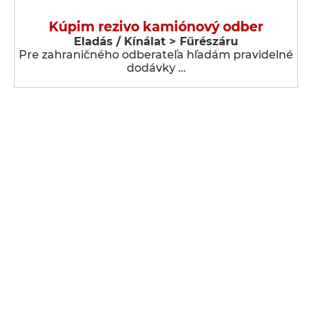
Kúpim rezivo kamiónový odber
Eladás / Kínálat > Fűrészáru
Pre zahraničného odberateľa hľadám pravidelné
dodávky …