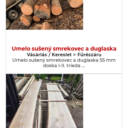
Umelo sušený smrekovec a duglaska
Vásárlás / Kereslet > Fűrészáru
Umelo sušený smrekovec a duglaska 55 mm
doska I-II. trieda …