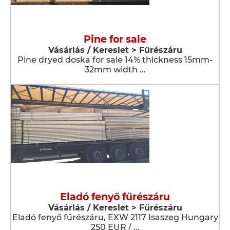
Pine for sale
Vásárlás / Kereslet > Fűrészáru
Pine dryed doska for sale 14% thickness 15mm-
32mm width …
Eladó fenyő fűrészáru
Vásárlás / Kereslet > Fűrészáru
Eladó fenyő fűrészáru, EXW 2117 Isaszeg Hungary
250 EUR / …