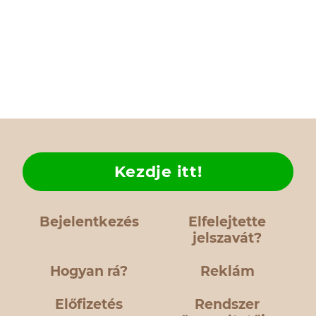
Kezdje itt!
Bejelentkezés
Elfelejtette
jelszavát?
Hogyan rá?
Reklám
Előfizetés
Rendszer