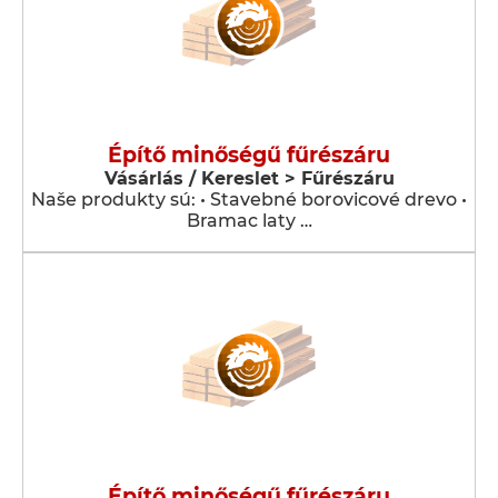
Építő minőségű fűrészáru
Vásárlás / Kereslet > Fűrészáru
Naše produkty sú: • Stavebné borovicové drevo •
Bramac laty …
Építő minőségű fűrészáru