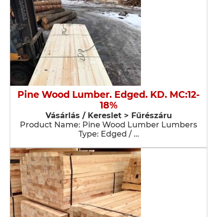
Pine Wood Lumber. Edged. KD. MC:12-
18%
Vásárlás / Kereslet > Fűrészáru
Product Name: Pine Wood Lumber Lumbers
Type: Edged / …