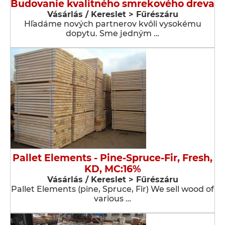
Budovanie kvalitného smrekového dreva
Vásárlás / Kereslet > Fűrészáru
Hľadáme nových partnerov kvôli vysokému
dopytu. Sme jedným …
Pallet Elements - Pine-Spruce-Fir, Fresh,
KD, MC:16%
Vásárlás / Kereslet > Fűrészáru
Pallet Elements (pine, Spruce, Fir) We sell wood of
various …