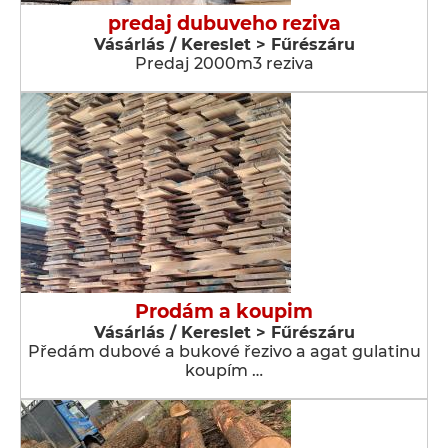
predaj dubuveho reziva
Vásárlás / Kereslet > Fűrészáru
Predaj 2000m3 reziva
Prodám a koupim
Vásárlás / Kereslet > Fűrészáru
Předám dubové a bukové řezivo a agat gulatinu
koupím …