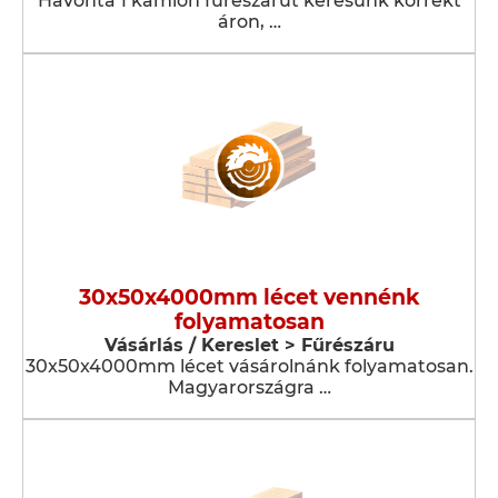
Havonta 1 kamion fűrészárut keresünk korrekt
áron, …
30x50x4000mm lécet vennénk
folyamatosan
Vásárlás / Kereslet > Fűrészáru
30x50x4000mm lécet vásárolnánk folyamatosan.
Magyarországra …