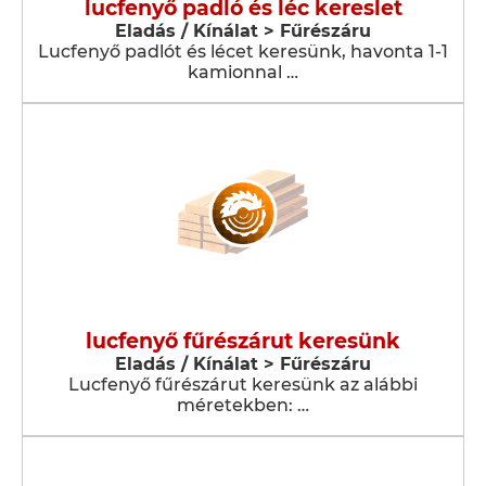
lucfenyő padló és léc kereslet
Eladás / Kínálat > Fűrészáru
Lucfenyő padlót és lécet keresünk, havonta 1-1
kamionnal …
lucfenyő fűrészárut keresünk
Eladás / Kínálat > Fűrészáru
Lucfenyő fűrészárut keresünk az alábbi
méretekben: …