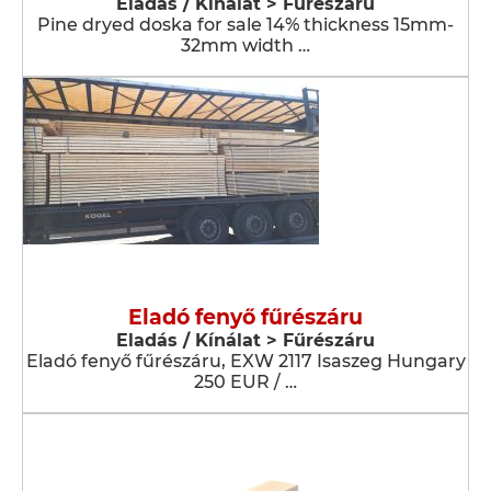
Eladás / Kínálat > Fűrészáru
Pine dryed doska for sale 14% thickness 15mm-
32mm width …
Eladó fenyő fűrészáru
Eladás / Kínálat > Fűrészáru
Eladó fenyő fűrészáru, EXW 2117 Isaszeg Hungary
250 EUR / …