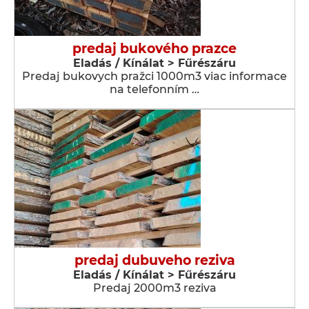
predaj bukového prazce
Eladás / Kínálat > Fűrészáru
Predaj bukovych pražci 1000m3 viac informace
na telefonním …
predaj dubuveho reziva
Eladás / Kínálat > Fűrészáru
Predaj 2000m3 reziva