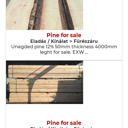
Pine for sale
Eladás / Kínálat > Fűrészáru
Unegded pine 12% 50mm thickness 4000mm
leght for sale. EXW …
Pine for sale