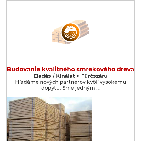
Budovanie kvalitného smrekového dreva
Eladás / Kínálat > Fűrészáru
Hľadáme nových partnerov kvôli vysokému
dopytu. Sme jedným …