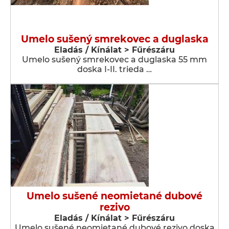
Umelo sušený smrekovec a duglaska
Eladás / Kínálat > Fűrészáru
Umelo sušený smrekovec a duglaska 55 mm
doska I-II. trieda …
Umelo sušené neomietané dubové
rezivo
Eladás / Kínálat > Fűrészáru
Umelo sušené neomietané dubové rezivo doska