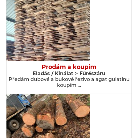
Prodám a koupim
Eladás / Kínálat > Fűrészáru
Předám dubové a bukové řezivo a agat gulatinu
koupím …