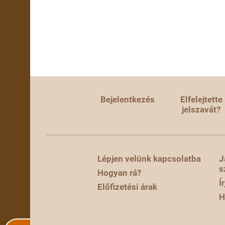
Bejelentkezés
Elfelejtette
jelszavát?
Lépjen velünk kapcsolatba
J
s
Hogyan rá?
Í
Előfizetési árak
H