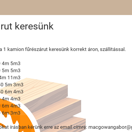
rut keresünk
 1 kamion fűrészárut keresünk korrekt áron, szállítással.
0 4m 5m3
0 5m 5m3
 4m 11m3
50 5m 3m3
50 6m 4m3
0 4m 4m3
0 6m 4m3
0 6m 3m3
tokat írásban kérünk erre az email címre: macgowangabor