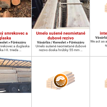
ný smrekovec a
Umelo sušené neomietané
int
glaska
dubové rezivo
Vásárlá
We act as a
reslet > Fűrészáru
Vásárlás / Kereslet > Fűrészáru
s
rekovec a duglaska
Umelo sušené neomietané dubové
 I-II. trieda …
rezivo doska hrúbky 55 mm …