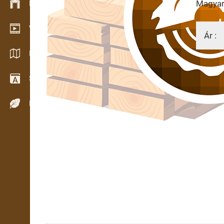
Magyaru
Készlet kezelés
Video bemutatóterem
Ár :
Katalógusok / Prospektusok
Szótár
13.10.
Fafajok