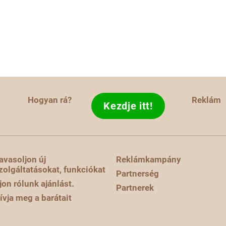
Hogyan rá?
Reklám
Kezdje itt!
avasoljon új
Reklámkampány
zolgáltatásokat, funkciókat
Partnerség
rjon rólunk ajánlást.
Partnerek
ívja meg a barátait