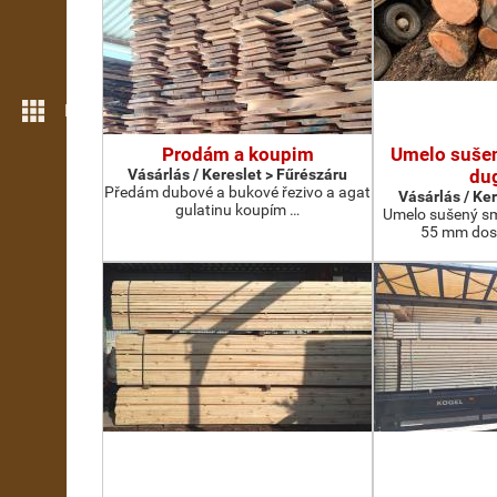
Még több funkció
Prodám a koupim
Umelo suše
Vásárlás / Kereslet > Fűrészáru
du
Předám dubové a bukové řezivo a agat
Vásárlás / Ke
gulatinu koupím …
Umelo sušený sm
55 mm doska