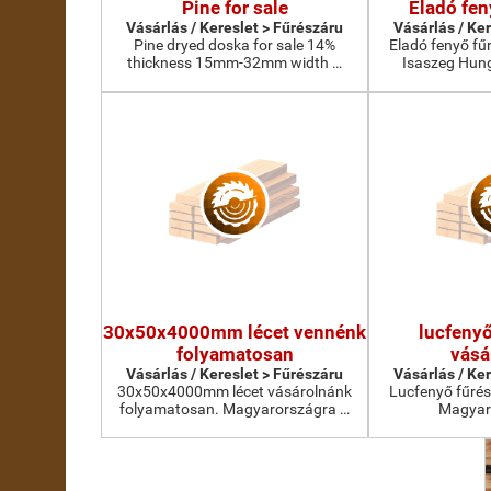
Pine for sale
Eladó fen
Vásárlás / Kereslet > Fűrészáru
Vásárlás / Ke
Pine dryed doska for sale 14%
Eladó fenyő f
thickness 15mm-32mm width …
Isaszeg Hung
30x50x4000mm lécet vennénk
lucfenyő
folyamatosan
vásá
Vásárlás / Kereslet > Fűrészáru
Vásárlás / Ke
30x50x4000mm lécet vásárolnánk
Lucfenyő fűré
folyamatosan. Magyarországra …
Magyar