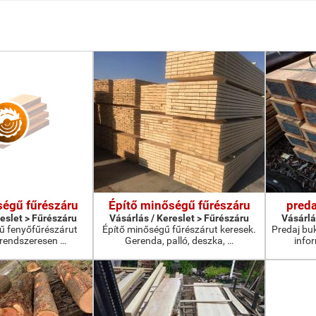
ségű fűrészáru
Építő minőségű fűrészáru
preda
reslet > Fűrészáru
Vásárlás / Kereslet > Fűrészáru
Vásárlá
ű fenyőfűrészárut
Építő minőségű fűrészárut keresek.
Predaj bu
rendszeresen …
Gerenda, palló, deszka, …
info