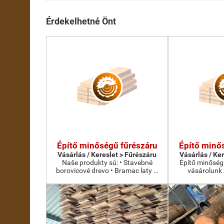
Érdekelhetné Önt
Építő minőségű fűrészáru
Építő minő
Vásárlás / Kereslet > Fűrészáru
Vásárlás / Ke
Naše produkty sú: • Stavebné
Építő minőség
borovicové drevo • Bramac laty …
vásárolunk 