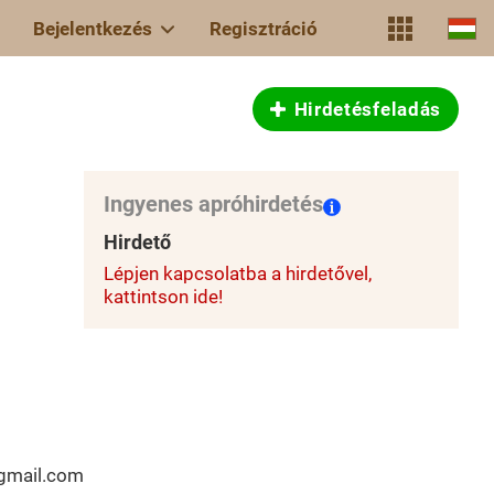
Bejelentkezés
Regisztráció
Hirdetésfeladás
Ingyenes apróhirdetés
Hirdető
Lépjen kapcsolatba a hirdetővel,
kattintson ide!
@gmail.com