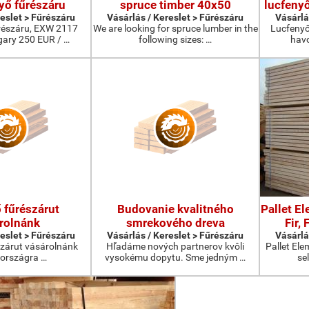
yő fűrészáru
spruce timber 40x50
lucfenyő
reslet > Fűrészáru
Vásárlás / Kereslet > Fűrészáru
Vásárlá
űrészáru, EXW 2117
We are looking for spruce lumber in the
Lucfenyő
ary 250 EUR / …
following sizes: …
havo
 fűrészárut
Budovanie kvalitného
Pallet E
rolnánk
smrekového dreva
Fir,
reslet > Fűrészáru
Vásárlás / Kereslet > Fűrészáru
Vásárlá
szárut vásárolnánk
Hľadáme nových partnerov kvôli
Pallet Ele
országra …
vysokému dopytu. Sme jedným …
se