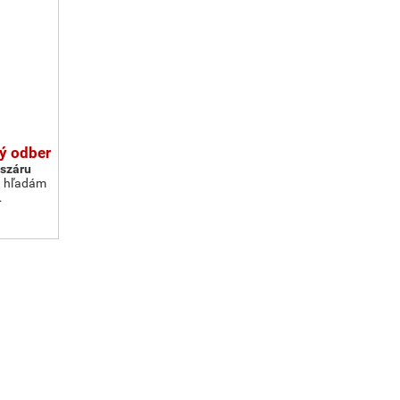
ý odber
észáru
a hľadám
…