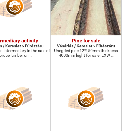
ermediary activity
Pine for sale
s / Kereslet > Fűrészáru
Vásárlás / Kereslet > Fűrészáru
n intermediary in the sale of
Unegded pine 12% 50mm thickness
pruce lumber on …
4000mm leght for sale. EXW …