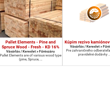
Pallet Elements - Pine and
Kúpim rezivo kamiónov
Spruce Wood - Fresh - KD 16%
Vásárlás / Kereslet > Fűr
Pre zahraničného odberateľ
Vásárlás / Kereslet > Fűrészáru
pravidelné dodávky 
Pallet Elements are of various wood type
(pine, Spruce, …