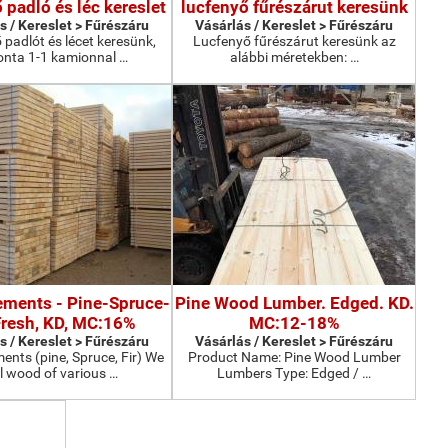
 padló és léc kereslet
lucfenyő fűrészárut keresünk
s / Kereslet > Fűrészáru
Vásárlás / Kereslet > Fűrészáru
 padlót és lécet keresünk,
Lucfenyő fűrészárut keresünk az
nta 1-1 kamionnal …
alábbi méretekben: …
lements - Pine-Spruce-
Pine Wood Lumber. Edged. KD.
 Fresh, KD, MC:16%
MC:12-18%
s / Kereslet > Fűrészáru
Vásárlás / Kereslet > Fűrészáru
ments (pine, Spruce, Fir) We
Product Name: Pine Wood Lumber
ll wood of various …
Lumbers Type: Edged / …