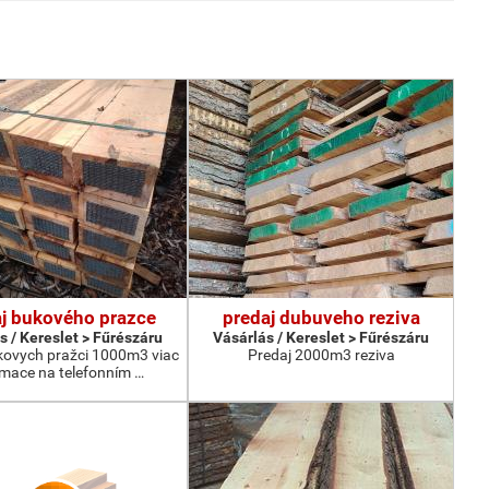
j bukového prazce
predaj dubuveho reziva
s / Kereslet > Fűrészáru
Vásárlás / Kereslet > Fűrészáru
kovych pražci 1000m3 viac
Predaj 2000m3 reziva
rmace na telefonním …