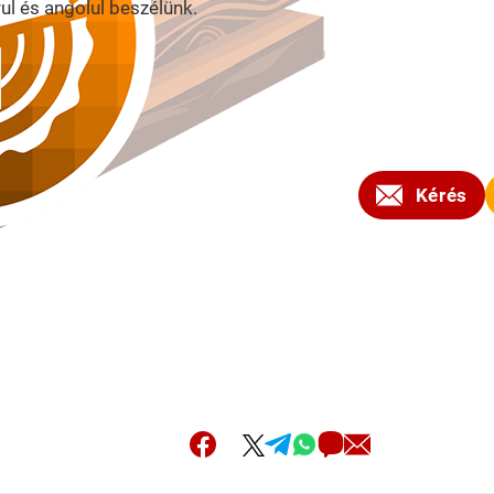
l és angolul beszélünk.
2023
Kérés