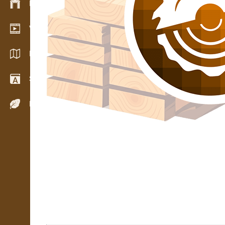
Készlet kezelés
Video bemutatóterem
Katalógusok / Prospektusok
Szótár
Fafajok