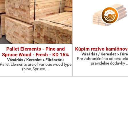
Pallet Elements - Pine and
Kúpim rezivo kamiónov
Spruce Wood - Fresh - KD 16%
Vásárlás / Kereslet > Fűr
Pre zahraničného odberateľ
Vásárlás / Kereslet > Fűrészáru
pravidelné dodávky 
Pallet Elements are of various wood type
(pine, Spruce, …