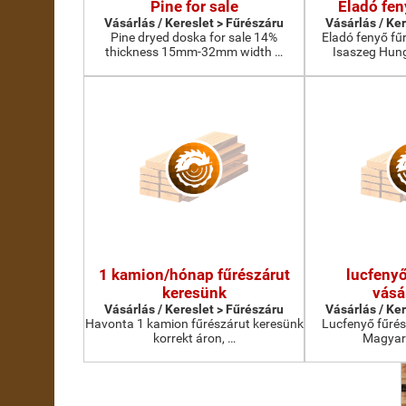
Pine for sale
Eladó fen
Vásárlás / Kereslet > Fűrészáru
Vásárlás / Ke
Pine dryed doska for sale 14%
Eladó fenyő f
thickness 15mm-32mm width …
Isaszeg Hung
1 kamion/hónap fűrészárut
lucfenyő
keresünk
vásá
Vásárlás / Kereslet > Fűrészáru
Vásárlás / Ke
Havonta 1 kamion fűrészárut keresünk
Lucfenyő fűré
korrekt áron, …
Magyar