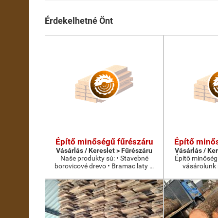
Érdekelhetné Önt
Építő minőségű fűrészáru
Építő minő
Vásárlás / Kereslet > Fűrészáru
Vásárlás / Ke
Naše produkty sú: • Stavebné
Építő minőség
borovicové drevo • Bramac laty …
vásárolunk 