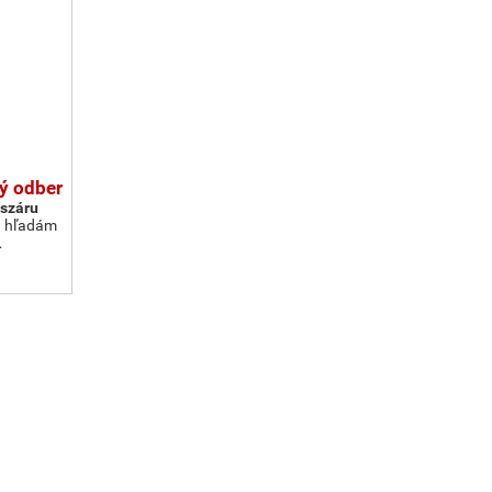
ý odber
észáru
a hľadám
…