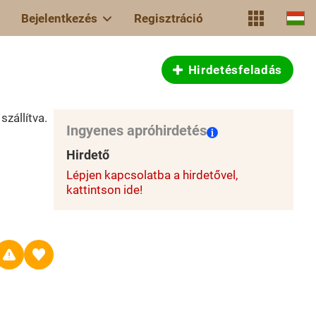
Bejelentkezés
Regisztráció
Hirdetésfeladás
zállítva.
Ingyenes apróhirdetés
Hirdető
Lépjen kapcsolatba a hirdetővel,
kattintson ide!