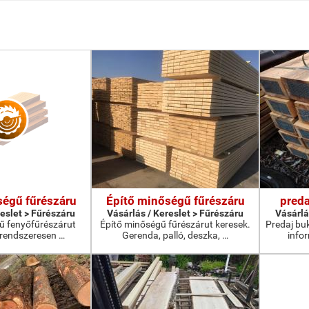
ségű fűrészáru
Építő minőségű fűrészáru
preda
reslet > Fűrészáru
Vásárlás / Kereslet > Fűrészáru
Vásárlá
ű fenyőfűrészárut
Építő minőségű fűrészárut keresek.
Predaj bu
rendszeresen …
Gerenda, palló, deszka, …
info