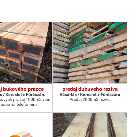
j bukového prazce
predaj dubuveho reziva
s / Kereslet > Fűrészáru
Vásárlás / Kereslet > Fűrészáru
kovych pražci 1000m3 viac
Predaj 2000m3 reziva
rmace na telefonním …