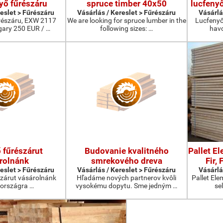
yő fűrészáru
spruce timber 40x50
lucfenyő
reslet > Fűrészáru
Vásárlás / Kereslet > Fűrészáru
Vásárlá
űrészáru, EXW 2117
We are looking for spruce lumber in the
Lucfenyő
ary 250 EUR / …
following sizes: …
havo
 fűrészárut
Budovanie kvalitného
Pallet E
rolnánk
smrekového dreva
Fir,
reslet > Fűrészáru
Vásárlás / Kereslet > Fűrészáru
Vásárlá
szárut vásárolnánk
Hľadáme nových partnerov kvôli
Pallet Ele
országra …
vysokému dopytu. Sme jedným …
se