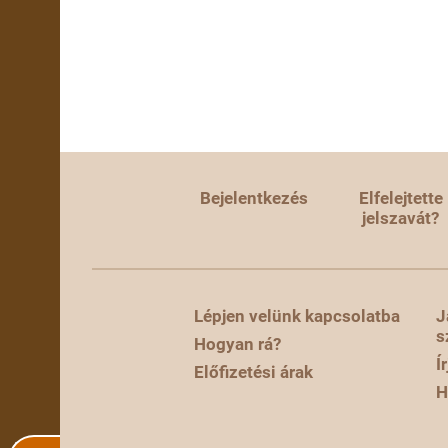
Bejelentkezés
Elfelejtette
jelszavát?
Lépjen velünk kapcsolatba
J
s
Hogyan rá?
Í
Előfizetési árak
H