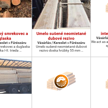
ný smrekovec a
Umelo sušené neomietané
int
glaska
dubové rezivo
Vásárlá
We act as a
reslet > Fűrészáru
Vásárlás / Kereslet > Fűrészáru
s
rekovec a duglaska
Umelo sušené neomietané dubové
 I-II. trieda …
rezivo doska hrúbky 55 mm …