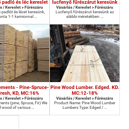
 padló és léc kereslet
lucfenyő fűrészárut keresünk
s / Kereslet > Fűrészáru
Vásárlás / Kereslet > Fűrészáru
 padlót és lécet keresünk,
Lucfenyő fűrészárut keresünk az
nta 1-1 kamionnal …
alábbi méretekben: …
lements - Pine-Spruce-
Pine Wood Lumber. Edged. KD.
 Fresh, KD, MC:16%
MC:12-18%
s / Kereslet > Fűrészáru
Vásárlás / Kereslet > Fűrészáru
ments (pine, Spruce, Fir) We
Product Name: Pine Wood Lumber
ll wood of various …
Lumbers Type: Edged / …