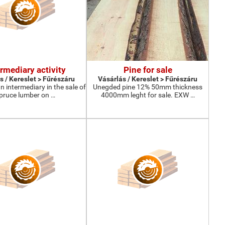
ermediary activity
Pine for sale
s / Kereslet > Fűrészáru
Vásárlás / Kereslet > Fűrészáru
n intermediary in the sale of
Unegded pine 12% 50mm thickness
pruce lumber on …
4000mm leght for sale. EXW …