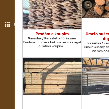
Még több funkció
Prodám a koupim
Umelo suše
Vásárlás / Kereslet > Fűrészáru
du
Předám dubové a bukové řezivo a agat
Vásárlás / Ke
gulatinu koupím …
Umelo sušený sm
55 mm doska