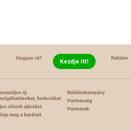
Hogyan rá?
Reklám
Kezdje itt!
avasoljon új
Reklámkampány
zolgáltatásokat, funkciókat
Partnerség
rjon rólunk ajánlást.
Partnerek
ívja meg a barátait