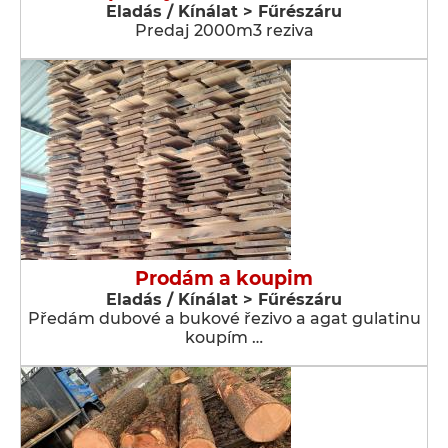
Eladás / Kínálat > Fűrészáru
Predaj 2000m3 reziva
Prodám a koupim
Eladás / Kínálat > Fűrészáru
Předám dubové a bukové řezivo a agat gulatinu
koupím …