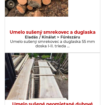
Umelo sušený smrekovec a duglaska
Eladás / Kínálat > Fűrészáru
Umelo sušený smrekovec a duglaska 55 mm
doska I-II. trieda …
Umelo sušené neomietané dubové