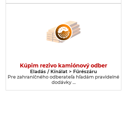
Kúpim rezivo kamiónový odber
Eladás / Kínálat > Fűrészáru
Pre zahraničného odberateľa hľadám pravidelné
dodávky …