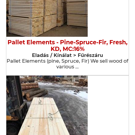
Pallet Elements - Pine-Spruce-Fir, Fresh,
KD, MC:16%
Eladás / Kínálat > Fűrészáru
Pallet Elements (pine, Spruce, Fir) We sell wood of
various …