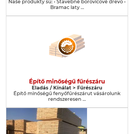
Naše produkty sú: • Stavebné borovicové drevo •
Bramac laty …
Építő minőségű fűrészáru
Eladás / Kínálat > Fűrészáru
Építő minőségű fenyőfűrészárut vásárolunk
rendszeresen …