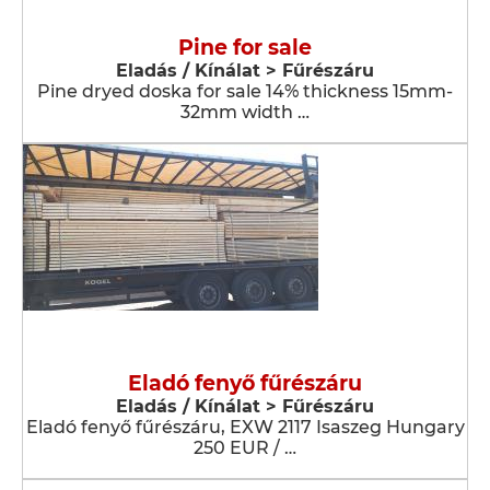
Pine for sale
Eladás / Kínálat > Fűrészáru
Pine dryed doska for sale 14% thickness 15mm-
32mm width …
Eladó fenyő fűrészáru
Eladás / Kínálat > Fűrészáru
Eladó fenyő fűrészáru, EXW 2117 Isaszeg Hungary
250 EUR / …