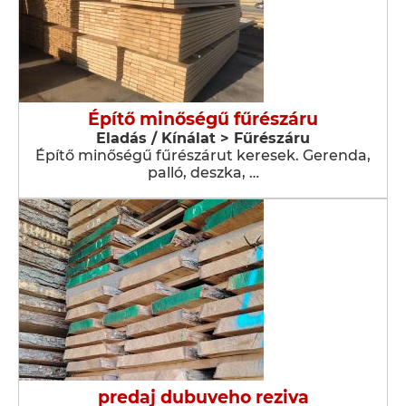
Építő minőségű fűrészáru
Eladás / Kínálat > Fűrészáru
Építő minőségű fűrészárut keresek. Gerenda,
palló, deszka, …
predaj dubuveho reziva