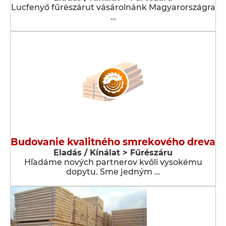
Lucfenyő fűrészárut vásárolnánk Magyarországra
…
Budovanie kvalitného smrekového dreva
Eladás / Kínálat > Fűrészáru
Hľadáme nových partnerov kvôli vysokému
dopytu. Sme jedným …