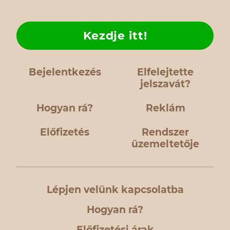
Kezdje itt!
Bejelentkezés
Elfelejtette
jelszavát?
Hogyan rá?
Reklám
Előfizetés
Rendszer
üzemeltetője
Lépjen velünk kapcsolatba
Hogyan rá?
Előfizetési árak